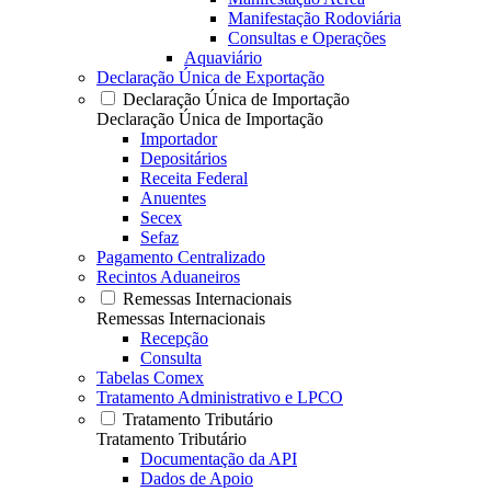
Manifestação Rodoviária
Consultas e Operações
Aquaviário
Declaração Única de Exportação
Declaração Única de Importação
Declaração Única de Importação
Importador
Depositários
Receita Federal
Anuentes
Secex
Sefaz
Pagamento Centralizado
Recintos Aduaneiros
Remessas Internacionais
Remessas Internacionais
Recepção
Consulta
Tabelas Comex
Tratamento Administrativo e LPCO
Tratamento Tributário
Tratamento Tributário
Documentação da API
Dados de Apoio