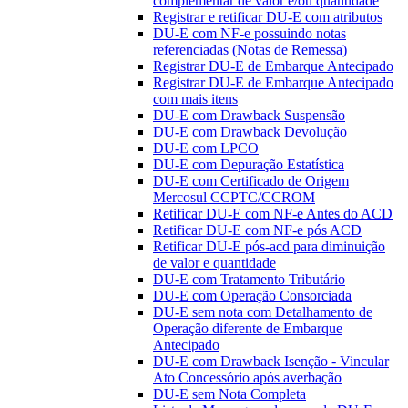
complementar de valor e/ou quantidade
Registrar e retificar DU-E com atributos
DU-E com NF-e possuindo notas
referenciadas (Notas de Remessa)
Registrar DU-E de Embarque Antecipado
Registrar DU-E de Embarque Antecipado
com mais itens
DU-E com Drawback Suspensão
DU-E com Drawback Devolução
DU-E com LPCO
DU-E com Depuração Estatística
DU-E com Certificado de Origem
Mercosul CCPTC/CCROM
Retificar DU-E com NF-e Antes do ACD
Retificar DU-E com NF-e pós ACD
Retificar DU-E pós-acd para diminuição
de valor e quantidade
DU-E com Tratamento Tributário
DU-E com Operação Consorciada
DU-E sem nota com Detalhamento de
Operação diferente de Embarque
Antecipado
DU-E com Drawback Isenção - Vincular
Ato Concessório após averbação
DU-E sem Nota Completa