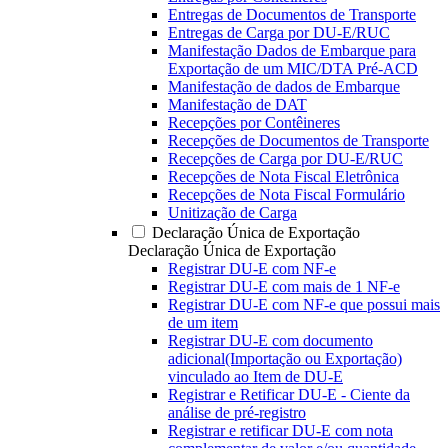
Entregas de Documentos de Transporte
Entregas de Carga por DU-E/RUC
Manifestação Dados de Embarque para
Exportação de um MIC/DTA Pré-ACD
Manifestação de dados de Embarque
Manifestação de DAT
Recepções por Contêineres
Recepções de Documentos de Transporte
Recepções de Carga por DU-E/RUC
Recepções de Nota Fiscal Eletrônica
Recepções de Nota Fiscal Formulário
Unitização de Carga
Declaração Única de Exportação
Declaração Única de Exportação
Registrar DU-E com NF-e
Registrar DU-E com mais de 1 NF-e
Registrar DU-E com NF-e que possui mais
de um item
Registrar DU-E com documento
adicional(Importação ou Exportação)
vinculado ao Item de DU-E
Registrar e Retificar DU-E - Ciente da
análise de pré-registro
Registrar e retificar DU-E com nota