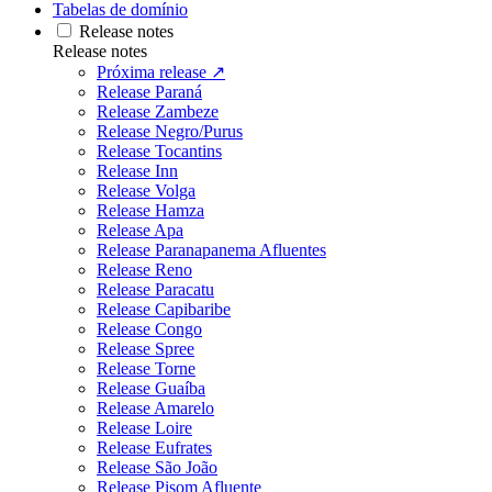
Tabelas de domínio
Release notes
Release notes
Próxima release ↗
Release Paraná
Release Zambeze
Release Negro/Purus
Release Tocantins
Release Inn
Release Volga
Release Hamza
Release Apa
Release Paranapanema Afluentes
Release Reno
Release Paracatu
Release Capibaribe
Release Congo
Release Spree
Release Torne
Release Guaíba
Release Amarelo
Release Loire
Release Eufrates
Release São João
Release Pisom Afluente