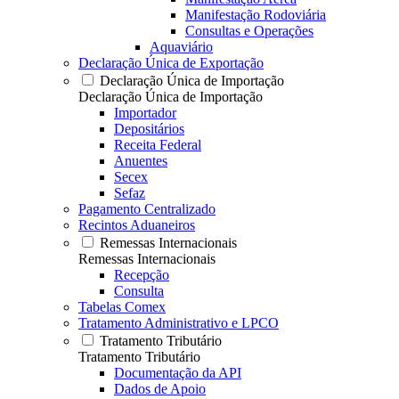
Manifestação Rodoviária
Consultas e Operações
Aquaviário
Declaração Única de Exportação
Declaração Única de Importação
Declaração Única de Importação
Importador
Depositários
Receita Federal
Anuentes
Secex
Sefaz
Pagamento Centralizado
Recintos Aduaneiros
Remessas Internacionais
Remessas Internacionais
Recepção
Consulta
Tabelas Comex
Tratamento Administrativo e LPCO
Tratamento Tributário
Tratamento Tributário
Documentação da API
Dados de Apoio