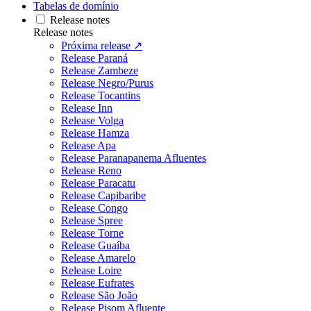
Tabelas de domínio
Release notes
Release notes
Próxima release ↗
Release Paraná
Release Zambeze
Release Negro/Purus
Release Tocantins
Release Inn
Release Volga
Release Hamza
Release Apa
Release Paranapanema Afluentes
Release Reno
Release Paracatu
Release Capibaribe
Release Congo
Release Spree
Release Torne
Release Guaíba
Release Amarelo
Release Loire
Release Eufrates
Release São João
Release Pisom Afluente