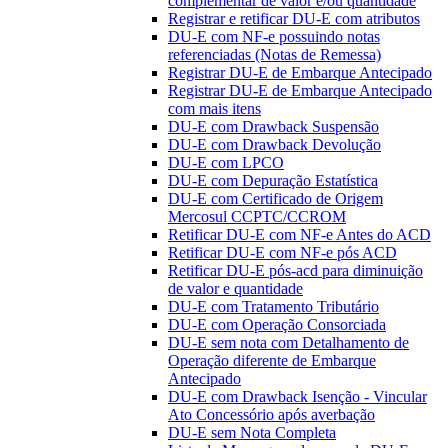
complementar de valor e/ou quantidade
Registrar e retificar DU-E com atributos
DU-E com NF-e possuindo notas
referenciadas (Notas de Remessa)
Registrar DU-E de Embarque Antecipado
Registrar DU-E de Embarque Antecipado
com mais itens
DU-E com Drawback Suspensão
DU-E com Drawback Devolução
DU-E com LPCO
DU-E com Depuração Estatística
DU-E com Certificado de Origem
Mercosul CCPTC/CCROM
Retificar DU-E com NF-e Antes do ACD
Retificar DU-E com NF-e pós ACD
Retificar DU-E pós-acd para diminuição
de valor e quantidade
DU-E com Tratamento Tributário
DU-E com Operação Consorciada
DU-E sem nota com Detalhamento de
Operação diferente de Embarque
Antecipado
DU-E com Drawback Isenção - Vincular
Ato Concessório após averbação
DU-E sem Nota Completa