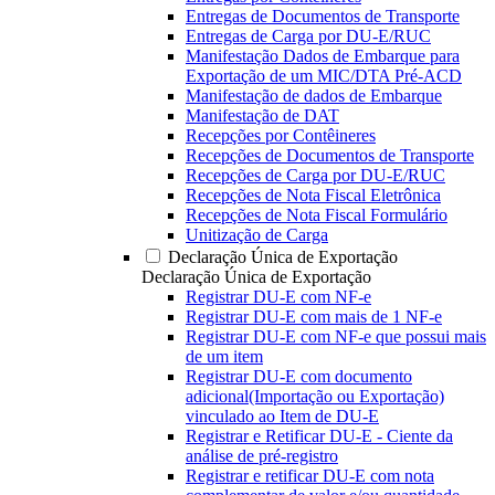
Entregas de Documentos de Transporte
Entregas de Carga por DU-E/RUC
Manifestação Dados de Embarque para
Exportação de um MIC/DTA Pré-ACD
Manifestação de dados de Embarque
Manifestação de DAT
Recepções por Contêineres
Recepções de Documentos de Transporte
Recepções de Carga por DU-E/RUC
Recepções de Nota Fiscal Eletrônica
Recepções de Nota Fiscal Formulário
Unitização de Carga
Declaração Única de Exportação
Declaração Única de Exportação
Registrar DU-E com NF-e
Registrar DU-E com mais de 1 NF-e
Registrar DU-E com NF-e que possui mais
de um item
Registrar DU-E com documento
adicional(Importação ou Exportação)
vinculado ao Item de DU-E
Registrar e Retificar DU-E - Ciente da
análise de pré-registro
Registrar e retificar DU-E com nota