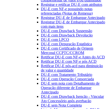
complementar de valor e/ou quantidade
Registrar e retificar DU-E com atributos
DU-E com NF-e possuindo notas
referenciadas (Notas de Remessa)
Registrar DU-E de Embarque Antecipado
Registrar DU-E de Embarque Antecipado
com mais itens
DU-E com Drawback Suspensão
DU-E com Drawback Devolução
DU-E com LPCO
DU-E com Depuração Estatística
DU-E com Certificado de Origem
Mercosul CCPTC/CCROM
Retificar DU-E com NF-e Antes do ACD
Retificar DU-E com NF-e pós ACD
Retificar DU-E pós-acd para diminuição
de valor e quantidade
DU-E com Tratamento Tributário
DU-E com Operação Consorciada
DU-E sem nota com Detalhamento de
Operação diferente de Embarque
Antecipado
DU-E com Drawback Isenção - Vincular
Ato Concessório após averbação
DU-E sem Nota Completa