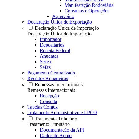
Manifestação Rodoviária
Consultas e Operações
Aquaviário
Declaração Única de Exportação
Declaração Única de Importação
Declaração Única de Importação
Importador
Depositários
Receita Federal
Anuentes
Secex
Sefaz
Pagamento Centralizado
Recintos Aduaneiros
Remessas Internacionais
Remessas Internacionais
Recepção
Consulta
Tabelas Comex
Tratamento Administrativo e LPCO
Tratamento Tributário
Tratamento Tributário
Documentação da API
Dados de Apoio