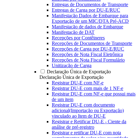
Entregas de Documentos de Transporte
Entregas de Carga por DU-E/RUC
Manifestação Dados de Embarque para
Exportação de um MIC/DTA Pré-ACD
Manifestação de dados de Embarque
Manifestação de DAT
Recepções por Contêineres
Recepções de Documentos de Transporte
Recepções de Carga por DU-E/RUC
Recepções de Nota Fiscal Eletrônica
Recepções de Nota Fiscal Formulário
Unitização de Carga
Declaração Única de Exportação
Declaração Única de Exportação
Registrar DU-E com NF-e
Registrar DU-E com mais de 1 NF-e
Registrar DU-E com NF-e que possui mais
de um item
Registrar DU-E com documento
adicional(Importação ou Exportação)
vinculado ao Item de DU-E
Registrar e Retificar DU-E - Ciente da
análise de pré-registro
Registrar e retificar DU-E com nota