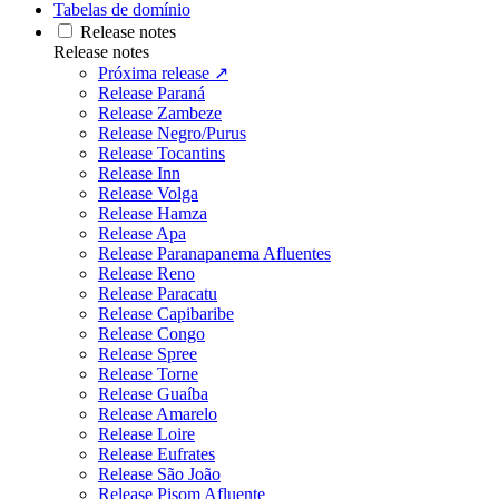
Tabelas de domínio
Release notes
Release notes
Próxima release ↗
Release Paraná
Release Zambeze
Release Negro/Purus
Release Tocantins
Release Inn
Release Volga
Release Hamza
Release Apa
Release Paranapanema Afluentes
Release Reno
Release Paracatu
Release Capibaribe
Release Congo
Release Spree
Release Torne
Release Guaíba
Release Amarelo
Release Loire
Release Eufrates
Release São João
Release Pisom Afluente