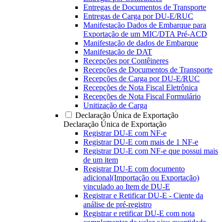
Entregas de Documentos de Transporte
Entregas de Carga por DU-E/RUC
Manifestação Dados de Embarque para
Exportação de um MIC/DTA Pré-ACD
Manifestação de dados de Embarque
Manifestação de DAT
Recepções por Contêineres
Recepções de Documentos de Transporte
Recepções de Carga por DU-E/RUC
Recepções de Nota Fiscal Eletrônica
Recepções de Nota Fiscal Formulário
Unitização de Carga
Declaração Única de Exportação
Declaração Única de Exportação
Registrar DU-E com NF-e
Registrar DU-E com mais de 1 NF-e
Registrar DU-E com NF-e que possui mais
de um item
Registrar DU-E com documento
adicional(Importação ou Exportação)
vinculado ao Item de DU-E
Registrar e Retificar DU-E - Ciente da
análise de pré-registro
Registrar e retificar DU-E com nota