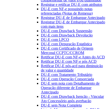
complementar de valor e/ou quantidade
Registrar e retificar DU-E com atributos
DU-E com NF-e possuindo notas
referenciadas (Notas de Remessa)
Registrar DU-E de Embarque Antecipado
Registrar DU-E de Embarque Antecipado
com mais itens
DU-E com Drawback Suspensão
DU-E com Drawback Devolução
DU-E com LPCO
DU-E com Depuração Estatística
DU-E com Certificado de Origem
Mercosul CCPTC/CCROM
Retificar DU-E com NF-e Antes do ACD
Retificar DU-E com NF-e pós ACD
Retificar DU-E pós-acd para diminuição
de valor e quantidade
DU-E com Tratamento Tributário
DU-E com Operação Consorciada
DU-E sem nota com Detalhamento de
Operação diferente de Embarque
Antecipado
DU-E com Drawback Isenção - Vincular
Ato Concessório após averbação
DU-E sem Nota Completa