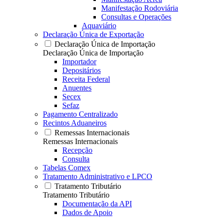
Manifestação Rodoviária
Consultas e Operações
Aquaviário
Declaração Única de Exportação
Declaração Única de Importação
Declaração Única de Importação
Importador
Depositários
Receita Federal
Anuentes
Secex
Sefaz
Pagamento Centralizado
Recintos Aduaneiros
Remessas Internacionais
Remessas Internacionais
Recepção
Consulta
Tabelas Comex
Tratamento Administrativo e LPCO
Tratamento Tributário
Tratamento Tributário
Documentação da API
Dados de Apoio