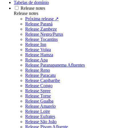
Tabelas de domínio
Release notes
Release notes
Próxima release ↗
Release Paraná
Release Zambeze
Release Negro/Purus
Release Tocantins
Release Inn
Release Volga
Release Hamza
Release Apa
Release Paranapanema Afluentes
Release Reno
Release Paracatu
Release Capibaribe
Release Congo
Release Spree
Release Torne
Release Guaíba
Release Amarelo
Release Loire
Release Eufrates
Release São João
Release Pisom Afluente