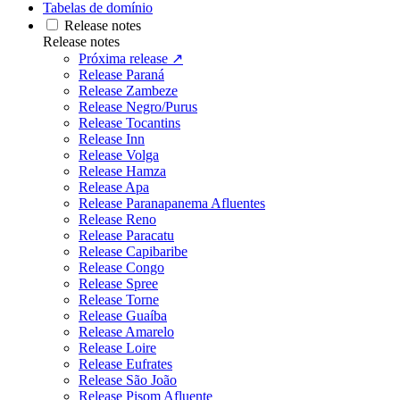
Tabelas de domínio
Release notes
Release notes
Próxima release ↗
Release Paraná
Release Zambeze
Release Negro/Purus
Release Tocantins
Release Inn
Release Volga
Release Hamza
Release Apa
Release Paranapanema Afluentes
Release Reno
Release Paracatu
Release Capibaribe
Release Congo
Release Spree
Release Torne
Release Guaíba
Release Amarelo
Release Loire
Release Eufrates
Release São João
Release Pisom Afluente