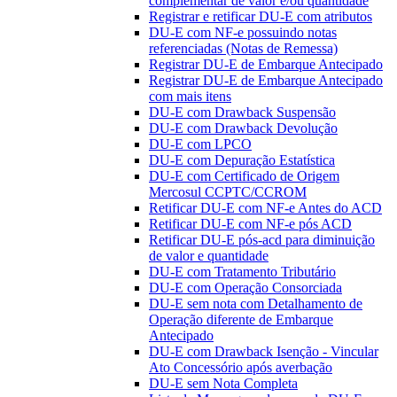
complementar de valor e/ou quantidade
Registrar e retificar DU-E com atributos
DU-E com NF-e possuindo notas
referenciadas (Notas de Remessa)
Registrar DU-E de Embarque Antecipado
Registrar DU-E de Embarque Antecipado
com mais itens
DU-E com Drawback Suspensão
DU-E com Drawback Devolução
DU-E com LPCO
DU-E com Depuração Estatística
DU-E com Certificado de Origem
Mercosul CCPTC/CCROM
Retificar DU-E com NF-e Antes do ACD
Retificar DU-E com NF-e pós ACD
Retificar DU-E pós-acd para diminuição
de valor e quantidade
DU-E com Tratamento Tributário
DU-E com Operação Consorciada
DU-E sem nota com Detalhamento de
Operação diferente de Embarque
Antecipado
DU-E com Drawback Isenção - Vincular
Ato Concessório após averbação
DU-E sem Nota Completa