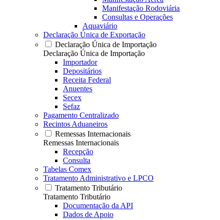
Manifestação Rodoviária
Consultas e Operações
Aquaviário
Declaração Única de Exportação
Declaração Única de Importação
Declaração Única de Importação
Importador
Depositários
Receita Federal
Anuentes
Secex
Sefaz
Pagamento Centralizado
Recintos Aduaneiros
Remessas Internacionais
Remessas Internacionais
Recepção
Consulta
Tabelas Comex
Tratamento Administrativo e LPCO
Tratamento Tributário
Tratamento Tributário
Documentação da API
Dados de Apoio