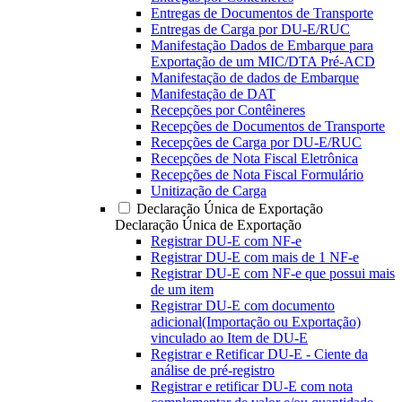
Entregas de Documentos de Transporte
Entregas de Carga por DU-E/RUC
Manifestação Dados de Embarque para
Exportação de um MIC/DTA Pré-ACD
Manifestação de dados de Embarque
Manifestação de DAT
Recepções por Contêineres
Recepções de Documentos de Transporte
Recepções de Carga por DU-E/RUC
Recepções de Nota Fiscal Eletrônica
Recepções de Nota Fiscal Formulário
Unitização de Carga
Declaração Única de Exportação
Declaração Única de Exportação
Registrar DU-E com NF-e
Registrar DU-E com mais de 1 NF-e
Registrar DU-E com NF-e que possui mais
de um item
Registrar DU-E com documento
adicional(Importação ou Exportação)
vinculado ao Item de DU-E
Registrar e Retificar DU-E - Ciente da
análise de pré-registro
Registrar e retificar DU-E com nota