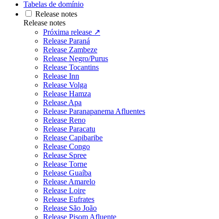
Tabelas de domínio
Release notes
Release notes
Próxima release ↗
Release Paraná
Release Zambeze
Release Negro/Purus
Release Tocantins
Release Inn
Release Volga
Release Hamza
Release Apa
Release Paranapanema Afluentes
Release Reno
Release Paracatu
Release Capibaribe
Release Congo
Release Spree
Release Torne
Release Guaíba
Release Amarelo
Release Loire
Release Eufrates
Release São João
Release Pisom Afluente