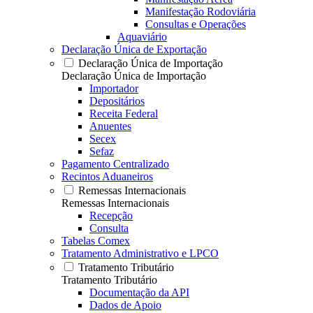
Manifestação Rodoviária
Consultas e Operações
Aquaviário
Declaração Única de Exportação
Declaração Única de Importação
Declaração Única de Importação
Importador
Depositários
Receita Federal
Anuentes
Secex
Sefaz
Pagamento Centralizado
Recintos Aduaneiros
Remessas Internacionais
Remessas Internacionais
Recepção
Consulta
Tabelas Comex
Tratamento Administrativo e LPCO
Tratamento Tributário
Tratamento Tributário
Documentação da API
Dados de Apoio