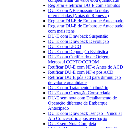
complementar de valor e/ou quantidade
Registrar e retificar DU-E com atributos
DU-E com NF-e possuindo notas
referenciadas (Notas de Remessa)
Registrar DU-E de Embarque Antecipado
Registrar DU-E de Embarque Antecipado
com mais itens
DU-E com Drawback Suspensão
DU-E com Drawback Devolução
DU-E com LPCO
DU-E com Depuração Estatística
DU-E com Certificado de Origem
Mercosul CCPTC/CCROM
Retificar DU-E com NF-e Antes do ACD
Retificar DU-E com NF-e pós ACD
Retificar DU-E pós-acd para diminuição
de valor e quantidade
DU-E com Tratamento Tributário
DU-E com Operação Consorciada
DU-E sem nota com Detalhamento de
Operação diferente de Embarque
Antecipado
DU-E com Drawback Isenção - Vincular
Ato Concessório após averbação
DU-E sem Nota Completa