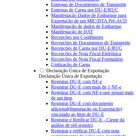
Entregas de Documentos de Transporte
Entregas de Carga por DU-E/RUC
Manifestação Dados de Embarque para
Exportação de um MIC/DTA Pré-ACD
Manifestação de dados de Embarque
Manifestação de DAT
Recepções por Contêineres
Recepções de Documentos de Transporte
Recepções de Carga por DU-E/RUC
Recepções de Nota Fiscal Eletrônica
Recepções de Nota Fiscal Formulário
Unitização de Carga
Declaração Única de Exportação
Declaração Única de Exportação
Registrar DU-E com NF-e
Registrar DU-E com mais de 1 NF-e
Registrar DU-E com NF-e que possui mais
de um item
Registrar DU-E com documento
adicional(Importação ou Exportação)
vinculado ao Item de DU-E
Registrar e Retificar DU-E - Ciente da
análise de pré-registro
Registrar e retificar DU-E com nota