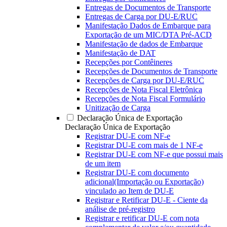
Entregas de Documentos de Transporte
Entregas de Carga por DU-E/RUC
Manifestação Dados de Embarque para
Exportação de um MIC/DTA Pré-ACD
Manifestação de dados de Embarque
Manifestação de DAT
Recepções por Contêineres
Recepções de Documentos de Transporte
Recepções de Carga por DU-E/RUC
Recepções de Nota Fiscal Eletrônica
Recepções de Nota Fiscal Formulário
Unitização de Carga
Declaração Única de Exportação
Declaração Única de Exportação
Registrar DU-E com NF-e
Registrar DU-E com mais de 1 NF-e
Registrar DU-E com NF-e que possui mais
de um item
Registrar DU-E com documento
adicional(Importação ou Exportação)
vinculado ao Item de DU-E
Registrar e Retificar DU-E - Ciente da
análise de pré-registro
Registrar e retificar DU-E com nota