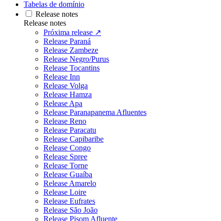
Tabelas de domínio
Release notes
Release notes
Próxima release ↗
Release Paraná
Release Zambeze
Release Negro/Purus
Release Tocantins
Release Inn
Release Volga
Release Hamza
Release Apa
Release Paranapanema Afluentes
Release Reno
Release Paracatu
Release Capibaribe
Release Congo
Release Spree
Release Torne
Release Guaíba
Release Amarelo
Release Loire
Release Eufrates
Release São João
Release Pisom Afluente