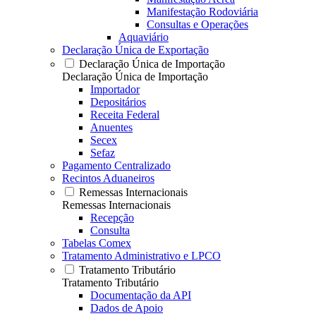
Manifestação Rodoviária
Consultas e Operações
Aquaviário
Declaração Única de Exportação
Declaração Única de Importação
Declaração Única de Importação
Importador
Depositários
Receita Federal
Anuentes
Secex
Sefaz
Pagamento Centralizado
Recintos Aduaneiros
Remessas Internacionais
Remessas Internacionais
Recepção
Consulta
Tabelas Comex
Tratamento Administrativo e LPCO
Tratamento Tributário
Tratamento Tributário
Documentação da API
Dados de Apoio