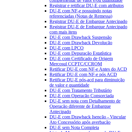
complementar de valor e/ou quantidade
Registrar e retificar DU-E com atributos
DU-E com NF-e possuindo notas
referenciadas (Notas de Remessa)
Registrar DU-E de Embarque Antecipado
Registrar DU-E de Embarque Antecipado
com mais itens
DU-E com Drawback Suspensão
DU-E com Drawback Devolução
DU-E com LPCO
DU-E com Depuração Estatística
DU-E com Certificado de Origem
Mercosul CCPTC/CCROM
Retificar DU-E com NF-e Antes do ACD
Retificar DU-E com NF-e pós ACD
Retificar DU-E pós-acd para diminuição
de valor e quantidade
DU-E com Tratamento Tributário
DU-E com Operação Consorciada
DU-E sem nota com Detalhamento de
Operação diferente de Embarque
Antecipado
DU-E com Drawback Isenção - Vincular
Ato Concessório após averbação
DU-E sem Nota Completa