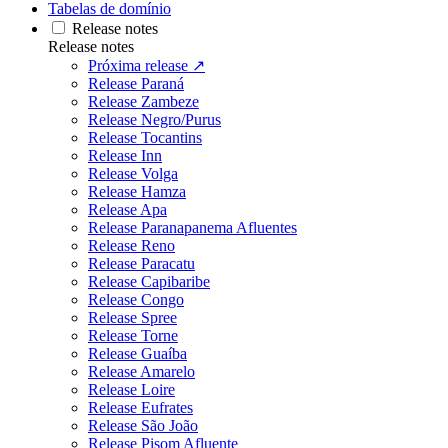
Tabelas de domínio
Release notes
Release notes
Próxima release ↗
Release Paraná
Release Zambeze
Release Negro/Purus
Release Tocantins
Release Inn
Release Volga
Release Hamza
Release Apa
Release Paranapanema Afluentes
Release Reno
Release Paracatu
Release Capibaribe
Release Congo
Release Spree
Release Torne
Release Guaíba
Release Amarelo
Release Loire
Release Eufrates
Release São João
Release Pisom Afluente