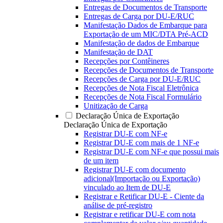
Entregas de Documentos de Transporte
Entregas de Carga por DU-E/RUC
Manifestação Dados de Embarque para
Exportação de um MIC/DTA Pré-ACD
Manifestação de dados de Embarque
Manifestação de DAT
Recepções por Contêineres
Recepções de Documentos de Transporte
Recepções de Carga por DU-E/RUC
Recepções de Nota Fiscal Eletrônica
Recepções de Nota Fiscal Formulário
Unitização de Carga
Declaração Única de Exportação
Declaração Única de Exportação
Registrar DU-E com NF-e
Registrar DU-E com mais de 1 NF-e
Registrar DU-E com NF-e que possui mais
de um item
Registrar DU-E com documento
adicional(Importação ou Exportação)
vinculado ao Item de DU-E
Registrar e Retificar DU-E - Ciente da
análise de pré-registro
Registrar e retificar DU-E com nota