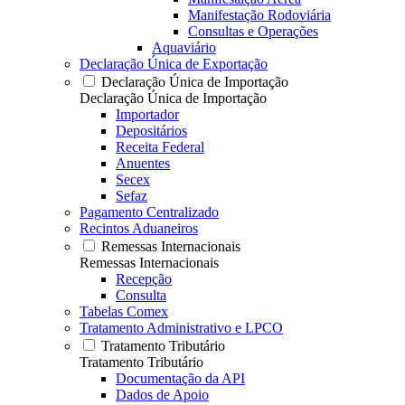
Manifestação Rodoviária
Consultas e Operações
Aquaviário
Declaração Única de Exportação
Declaração Única de Importação
Declaração Única de Importação
Importador
Depositários
Receita Federal
Anuentes
Secex
Sefaz
Pagamento Centralizado
Recintos Aduaneiros
Remessas Internacionais
Remessas Internacionais
Recepção
Consulta
Tabelas Comex
Tratamento Administrativo e LPCO
Tratamento Tributário
Tratamento Tributário
Documentação da API
Dados de Apoio