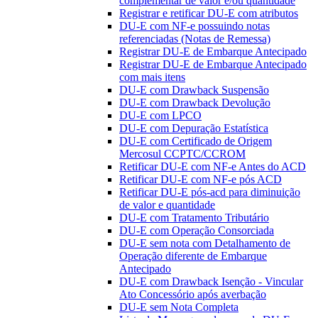
complementar de valor e/ou quantidade
Registrar e retificar DU-E com atributos
DU-E com NF-e possuindo notas
referenciadas (Notas de Remessa)
Registrar DU-E de Embarque Antecipado
Registrar DU-E de Embarque Antecipado
com mais itens
DU-E com Drawback Suspensão
DU-E com Drawback Devolução
DU-E com LPCO
DU-E com Depuração Estatística
DU-E com Certificado de Origem
Mercosul CCPTC/CCROM
Retificar DU-E com NF-e Antes do ACD
Retificar DU-E com NF-e pós ACD
Retificar DU-E pós-acd para diminuição
de valor e quantidade
DU-E com Tratamento Tributário
DU-E com Operação Consorciada
DU-E sem nota com Detalhamento de
Operação diferente de Embarque
Antecipado
DU-E com Drawback Isenção - Vincular
Ato Concessório após averbação
DU-E sem Nota Completa