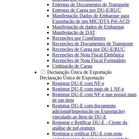
Entregas de Documentos de Transporte
Entregas de Carga por DU-E/RUC
Manifestação Dados de Embarque para
Exportação de um MIC/DTA Pré-ACD
Manifestação de dados de Embarque
Manifestação de DAT
Recepções por Contêineres
Recepções de Documentos de Transporte
Recepções de Carga por DU-E/RUC
Recepções de Nota Fiscal Eletrônica
Recepções de Nota Fiscal Formulário
Unitização de Carga
Declaração Única de Exportação
Declaração Única de Exportação
Registrar DU-E com NF-e
Registrar DU-E com mais de 1 NF-e
Registrar DU-E com NF-e que possui mais
de um item
Registrar DU-E com documento
adicional(Importação ou Exportação)
vinculado ao Item de DU-E
Registrar e Retificar DU-E - Ciente da
análise de pré-registro
Registrar e retificar DU-E com nota