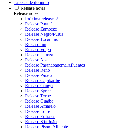
Tabelas de domínio
Release notes
Release notes
Próxima release ↗
Release Paraná
Release Zambeze
Release Negro/Purus
Release Tocantins
Release Inn
Release Volga
Release Hamza
Release Apa
Release Paranapanema Afluentes
Release Reno
Release Paracatu
Release Capibaribe
Release Congo
Release Spree
Release Torne
Release Guaíba
Release Amarelo
Release Loire
Release Eufrates
Release São João
Release Pisom Afluente