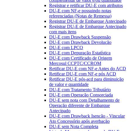
complementar de valor e/ou quantidade
Registrar e retificar DU-E com atributos
DU-E com NF-e possuindo notas
referenciadas (Notas de Remessa)
Registrar DU-E de Embarque Antecipado
Registrar DU-E de Embarque Antecipado
com mais itens
DU-E com Drawback Suspensão
DU-E com Drawback Devolução
DU-E com LPCO
DU-E com Depuração Estatística
DU-E com Certificado de Origem
Mercosul CCPTC/CCROM
Retificar DU-E com NF-e Antes do ACD
Retificar DU-E com NF-e pós ACD
Retificar DU-E pós-acd para diminuição
de valor e quantidade
DU-E com Tratamento Tributário
DU-E com Operação Consorciada
DU-E sem nota com Detalhamento de
Operação diferente de Embarque
Antecipado
DU-E com Drawback Isenção - Vincular
Ato Concessório após averbação
DU-E sem Nota Completa