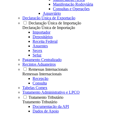
Manifestação Rodoviária
Consultas e Operações
Aquaviário
Declaração Única de Exportação
Declaração Única de Importação
Declaração Única de Importação
Importador
Depositários
Receita Federal
Anuentes
Secex
Sefaz
Pagamento Centralizado
Recintos Aduaneiros
Remessas Internacionais
Remessas Internacionais
Recepção
Consulta
Tabelas Comex
Tratamento Administrativo e LPCO
Tratamento Tributário
Tratamento Tributário
Documentação da API
Dados de Apoio