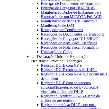
Entregas de Documentos de Transporte
Entregas de Carga por DU-E/RUC
Manifestação Dados de Embarque para
Exportação de um MIC/DTA Pré-ACD
Manifestação de dados de Embarque
Manifestação de DAT
Recepções por Contêineres
Recepções de Documentos de Transporte
Recepções de Carga por DU-E/RUC
Recepções de Nota Fiscal Eletrônica
Recepções de Nota Fiscal Formulário
Unitização de Carga
Declaração Única de Exportação
Declaração Única de Exportação
Registrar DU-E com NF-e
Registrar DU-E com mais de 1 NF-e
Registrar DU-E com NF-e que possui mais
de um item
Registrar DU-E com documento
adicional(Importação ou Exportação)
vinculado ao Item de DU-E
Registrar e Retificar DU-E - Ciente da
análise de pré-registro
Registrar e retificar DU-E com nota