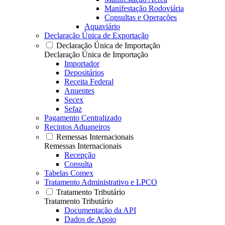
Manifestação Rodoviária
Consultas e Operações
Aquaviário
Declaração Única de Exportação
Declaração Única de Importação
Declaração Única de Importação
Importador
Depositários
Receita Federal
Anuentes
Secex
Sefaz
Pagamento Centralizado
Recintos Aduaneiros
Remessas Internacionais
Remessas Internacionais
Recepção
Consulta
Tabelas Comex
Tratamento Administrativo e LPCO
Tratamento Tributário
Tratamento Tributário
Documentação da API
Dados de Apoio