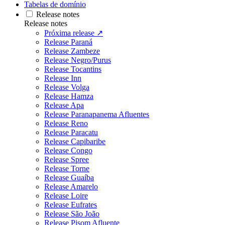
Tabelas de domínio
Release notes
Release notes
Próxima release ↗
Release Paraná
Release Zambeze
Release Negro/Purus
Release Tocantins
Release Inn
Release Volga
Release Hamza
Release Apa
Release Paranapanema Afluentes
Release Reno
Release Paracatu
Release Capibaribe
Release Congo
Release Spree
Release Torne
Release Guaíba
Release Amarelo
Release Loire
Release Eufrates
Release São João
Release Pisom Afluente