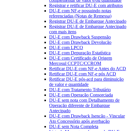
complementar de valor e/ou quantidade
Registrar e retificar DU-E com atributos
DU-E com NF-e possuindo notas
referenciadas (Notas de Remessa)
Registrar DU-E de Embarque Antecipado
Registrar DU-E de Embarque Antecipado
com mais itens
DU-E com Drawback Suspensão
DU-E com Drawback Devolução
DU-E com LPCO
DU-E com Depuração Estatística
DU-E com Certificado de Origem
Mercosul CCPTC/CCROM
Retificar DU-E com NF-e Antes do ACD
Retificar DU-E com NF-e pós ACD
Retificar DU-E pós-acd para diminuição
de valor e quantidade
DU-E com Tratamento Tributário
DU-E com Operação Consorciada
DU-E sem nota com Detalhamento de
Operação diferente de Embarque
Antecipado
DU-E com Drawback Isenção - Vincular
Ato Concessório após averbação
DU-E sem Nota Completa