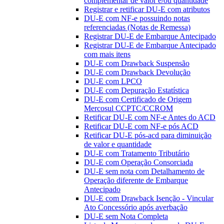
complementar de valor e/ou quantidade
Registrar e retificar DU-E com atributos
DU-E com NF-e possuindo notas
referenciadas (Notas de Remessa)
Registrar DU-E de Embarque Antecipado
Registrar DU-E de Embarque Antecipado
com mais itens
DU-E com Drawback Suspensão
DU-E com Drawback Devolução
DU-E com LPCO
DU-E com Depuração Estatística
DU-E com Certificado de Origem
Mercosul CCPTC/CCROM
Retificar DU-E com NF-e Antes do ACD
Retificar DU-E com NF-e pós ACD
Retificar DU-E pós-acd para diminuição
de valor e quantidade
DU-E com Tratamento Tributário
DU-E com Operação Consorciada
DU-E sem nota com Detalhamento de
Operação diferente de Embarque
Antecipado
DU-E com Drawback Isenção - Vincular
Ato Concessório após averbação
DU-E sem Nota Completa