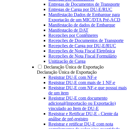
Entregas de Documentos de Transporte
Entregas de Carga por DU-E/RUC
Manifestação Dados de Embarque para
Exportação de um MIC/DTA Pré-ACD
Manifestação de dados de Embarque
Manifestação de DAT
Recepções por Contêineres
Recepções de Documentos de Transporte
Recepções de Carga por DU-E/RUC
Recepções de Nota Fiscal Eletrônica
Recepções de Nota Fiscal Formulário
Unitização de Carga
Declaração Única de Exportação
Declaração Única de Exportação
Registrar DU-E com NF-e
Registrar DU-E com mais de 1 NF-e
Registrar DU-E com NF-e que possui mais
de um item
Registrar DU-E com documento
adicional(Importação ou Exportação)
vinculado ao Item de DU-E
Registrar e Retificar DU-E - Ciente da
análise de pré-registro
Registrar e retificar DU-E com nota