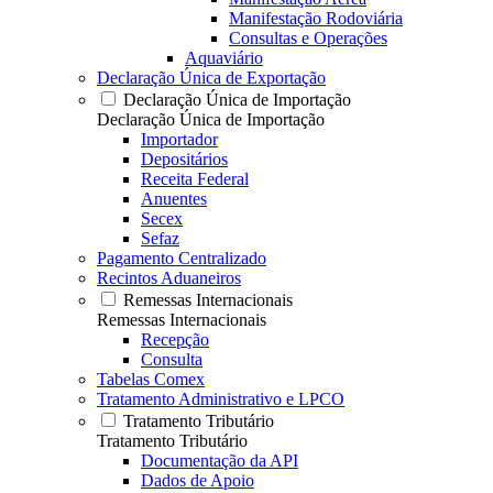
Manifestação Rodoviária
Consultas e Operações
Aquaviário
Declaração Única de Exportação
Declaração Única de Importação
Declaração Única de Importação
Importador
Depositários
Receita Federal
Anuentes
Secex
Sefaz
Pagamento Centralizado
Recintos Aduaneiros
Remessas Internacionais
Remessas Internacionais
Recepção
Consulta
Tabelas Comex
Tratamento Administrativo e LPCO
Tratamento Tributário
Tratamento Tributário
Documentação da API
Dados de Apoio