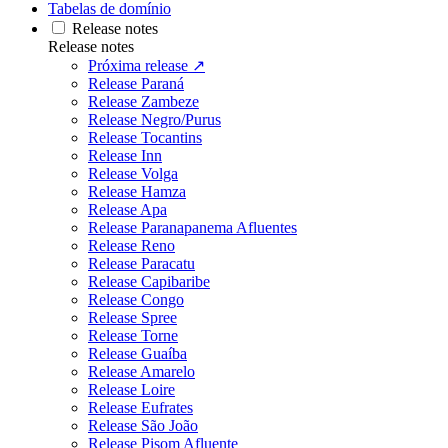
Tabelas de domínio
Release notes
Release notes
Próxima release ↗
Release Paraná
Release Zambeze
Release Negro/Purus
Release Tocantins
Release Inn
Release Volga
Release Hamza
Release Apa
Release Paranapanema Afluentes
Release Reno
Release Paracatu
Release Capibaribe
Release Congo
Release Spree
Release Torne
Release Guaíba
Release Amarelo
Release Loire
Release Eufrates
Release São João
Release Pisom Afluente