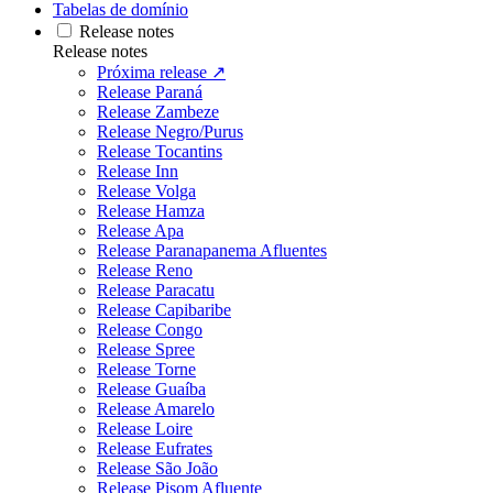
Tabelas de domínio
Release notes
Release notes
Próxima release ↗
Release Paraná
Release Zambeze
Release Negro/Purus
Release Tocantins
Release Inn
Release Volga
Release Hamza
Release Apa
Release Paranapanema Afluentes
Release Reno
Release Paracatu
Release Capibaribe
Release Congo
Release Spree
Release Torne
Release Guaíba
Release Amarelo
Release Loire
Release Eufrates
Release São João
Release Pisom Afluente