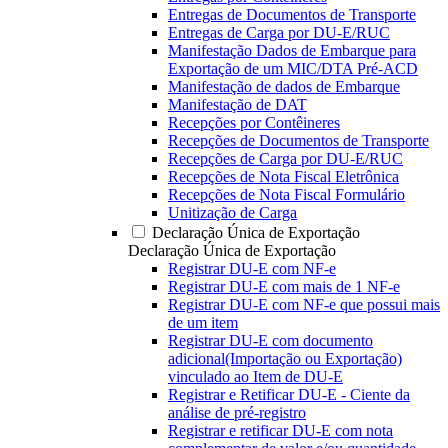
Entregas de Documentos de Transporte
Entregas de Carga por DU-E/RUC
Manifestação Dados de Embarque para
Exportação de um MIC/DTA Pré-ACD
Manifestação de dados de Embarque
Manifestação de DAT
Recepções por Contêineres
Recepções de Documentos de Transporte
Recepções de Carga por DU-E/RUC
Recepções de Nota Fiscal Eletrônica
Recepções de Nota Fiscal Formulário
Unitização de Carga
Declaração Única de Exportação
Declaração Única de Exportação
Registrar DU-E com NF-e
Registrar DU-E com mais de 1 NF-e
Registrar DU-E com NF-e que possui mais
de um item
Registrar DU-E com documento
adicional(Importação ou Exportação)
vinculado ao Item de DU-E
Registrar e Retificar DU-E - Ciente da
análise de pré-registro
Registrar e retificar DU-E com nota