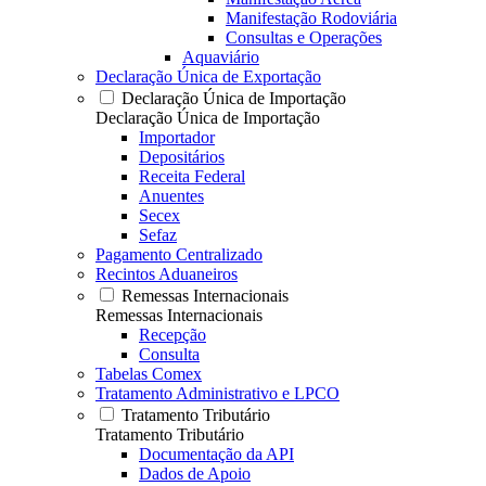
Manifestação Rodoviária
Consultas e Operações
Aquaviário
Declaração Única de Exportação
Declaração Única de Importação
Declaração Única de Importação
Importador
Depositários
Receita Federal
Anuentes
Secex
Sefaz
Pagamento Centralizado
Recintos Aduaneiros
Remessas Internacionais
Remessas Internacionais
Recepção
Consulta
Tabelas Comex
Tratamento Administrativo e LPCO
Tratamento Tributário
Tratamento Tributário
Documentação da API
Dados de Apoio