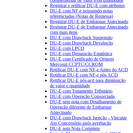
complementar de valor e/ou quantidade
Registrar e retificar DU-E com atributos
DU-E com NF-e possuindo notas
referenciadas (Notas de Remessa)
Registrar DU-E de Embarque Antecipado
Registrar DU-E de Embarque Antecipado
com mais itens
DU-E com Drawback Suspensão
DU-E com Drawback Devolução
DU-E com LPCO
DU-E com Depuração Estatística
DU-E com Certificado de Origem
Mercosul CCPTC/CCROM
Retificar DU-E com NF-e Antes do ACD
Retificar DU-E com NF-e pós ACD
Retificar DU-E pós-acd para diminuição
de valor e quantidade
DU-E com Tratamento Tributário
DU-E com Operação Consorciada
DU-E sem nota com Detalhamento de
Operação diferente de Embarque
Antecipado
DU-E com Drawback Isenção - Vincular
Ato Concessório após averbação
DU-E sem Nota Completa