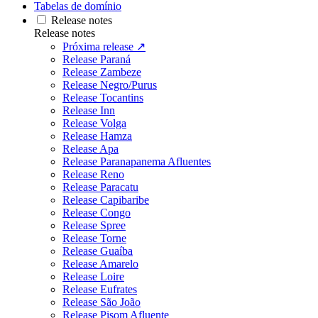
Tabelas de domínio
Release notes
Release notes
Próxima release ↗
Release Paraná
Release Zambeze
Release Negro/Purus
Release Tocantins
Release Inn
Release Volga
Release Hamza
Release Apa
Release Paranapanema Afluentes
Release Reno
Release Paracatu
Release Capibaribe
Release Congo
Release Spree
Release Torne
Release Guaíba
Release Amarelo
Release Loire
Release Eufrates
Release São João
Release Pisom Afluente