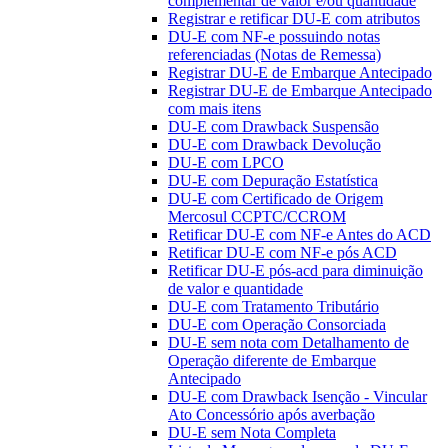
complementar de valor e/ou quantidade
Registrar e retificar DU-E com atributos
DU-E com NF-e possuindo notas
referenciadas (Notas de Remessa)
Registrar DU-E de Embarque Antecipado
Registrar DU-E de Embarque Antecipado
com mais itens
DU-E com Drawback Suspensão
DU-E com Drawback Devolução
DU-E com LPCO
DU-E com Depuração Estatística
DU-E com Certificado de Origem
Mercosul CCPTC/CCROM
Retificar DU-E com NF-e Antes do ACD
Retificar DU-E com NF-e pós ACD
Retificar DU-E pós-acd para diminuição
de valor e quantidade
DU-E com Tratamento Tributário
DU-E com Operação Consorciada
DU-E sem nota com Detalhamento de
Operação diferente de Embarque
Antecipado
DU-E com Drawback Isenção - Vincular
Ato Concessório após averbação
DU-E sem Nota Completa