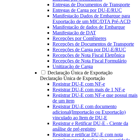
Entregas de Documentos de Transporte
Entregas de Carga por DU-E/RUC
Manifestação Dados de Embarque para
Exportação de um MIC/DTA Pré-ACD
Manifestação de dados de Embarque
Manifestação de DAT
Recepções por Contêineres
Recepções de Documentos de Transporte
Recepções de Carga por DU-E/RUC
Recepções de Nota Fiscal Eletrônica
Recepções de Nota Fiscal Formulário
Unitização de Carga
Declaração Única de Exportação
Declaração Única de Exportação
Registrar DU-E com NF-e
Registrar DU-E com mais de 1 NF-e
Registrar DU-E com NF-e que possui mais
de um item
Registrar DU-E com documento
adicional(Importação ou Exportação)
vinculado ao Item de DU-E
Registrar e Retificar DU-E - Ciente da
análise de pré-registro
Registrar e retificar DU-E com nota