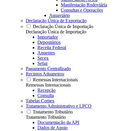
Manifestação Rodoviária
Consultas e Operações
Aquaviário
Declaração Única de Exportação
Declaração Única de Importação
Declaração Única de Importação
Importador
Depositários
Receita Federal
Anuentes
Secex
Sefaz
Pagamento Centralizado
Recintos Aduaneiros
Remessas Internacionais
Remessas Internacionais
Recepção
Consulta
Tabelas Comex
Tratamento Administrativo e LPCO
Tratamento Tributário
Tratamento Tributário
Documentação da API
Dados de Apoio