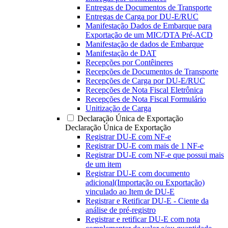
Entregas de Documentos de Transporte
Entregas de Carga por DU-E/RUC
Manifestação Dados de Embarque para
Exportação de um MIC/DTA Pré-ACD
Manifestação de dados de Embarque
Manifestação de DAT
Recepções por Contêineres
Recepções de Documentos de Transporte
Recepções de Carga por DU-E/RUC
Recepções de Nota Fiscal Eletrônica
Recepções de Nota Fiscal Formulário
Unitização de Carga
Declaração Única de Exportação
Declaração Única de Exportação
Registrar DU-E com NF-e
Registrar DU-E com mais de 1 NF-e
Registrar DU-E com NF-e que possui mais
de um item
Registrar DU-E com documento
adicional(Importação ou Exportação)
vinculado ao Item de DU-E
Registrar e Retificar DU-E - Ciente da
análise de pré-registro
Registrar e retificar DU-E com nota