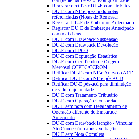
complementar de valor e/ou quantidade
Registrar e retificar DU-E com atributos
DU-E com NF-e possuindo notas
referenciadas (Notas de Remessa)
Registrar DU-E de Embarque Antecipado
Registrar DU-E de Embarque Antecipado
com mais itens
DU-E com Drawback Suspensão
DU-E com Drawback Devolução
DU-E com LPCO
DU-E com Depuração Estatística
DU-E com Certificado de Origem
Mercosul CCPTC/CCROM
Retificar DU-E com NF-e Antes do ACD
Retificar DU-E com NF-e pós ACD
Retificar DU-E pós-acd para diminuição
de valor e quantidade
DU-E com Tratamento Tributário
DU-E com Operação Consorciada
DU-E sem nota com Detalhamento de
Operação diferente de Embarque
Antecipado
DU-E com Drawback Isenção - Vincular
Ato Concessório após averbação
DU-E sem Nota Completa