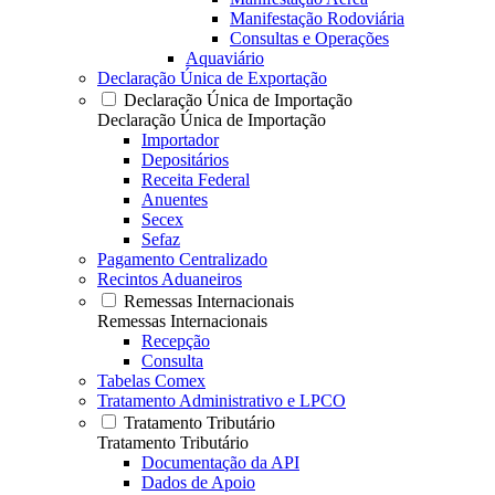
Manifestação Rodoviária
Consultas e Operações
Aquaviário
Declaração Única de Exportação
Declaração Única de Importação
Declaração Única de Importação
Importador
Depositários
Receita Federal
Anuentes
Secex
Sefaz
Pagamento Centralizado
Recintos Aduaneiros
Remessas Internacionais
Remessas Internacionais
Recepção
Consulta
Tabelas Comex
Tratamento Administrativo e LPCO
Tratamento Tributário
Tratamento Tributário
Documentação da API
Dados de Apoio