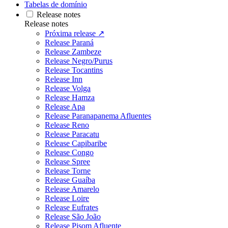
Tabelas de domínio
Release notes
Release notes
Próxima release ↗
Release Paraná
Release Zambeze
Release Negro/Purus
Release Tocantins
Release Inn
Release Volga
Release Hamza
Release Apa
Release Paranapanema Afluentes
Release Reno
Release Paracatu
Release Capibaribe
Release Congo
Release Spree
Release Torne
Release Guaíba
Release Amarelo
Release Loire
Release Eufrates
Release São João
Release Pisom Afluente