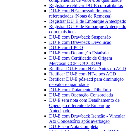
complementar de valor e/ou quantidade
Registrar e retificar DU-E com atributos
DU-E com NF-e possuindo notas
referenciadas (Notas de Remessa)
Registrar DU-E de Embarque Antecipado
Registrar DU-E de Embarque Antecipado
com mais itens
DU-E com Drawback Suspensão
DU-E com Drawback Devolução
DU-E com LPCO
DU-E com Depuração Estatística
DU-E com Certificado de Origem
Mercosul CCPTC/CCROM
Retificar DU-E com NF-e Antes do ACD
Retificar DU-E com NF-e pós ACD
Retificar DU-E pós-acd para diminuição
de valor e quantidade
DU-E com Tratamento Tributário
DU-E com Operação Consorciada
DU-E sem nota com Detalhamento de
Operação diferente de Embarque
Antecipado
DU-E com Drawback Isenção - Vincular
Ato Concessório após averbação
DU-E sem Nota Completa