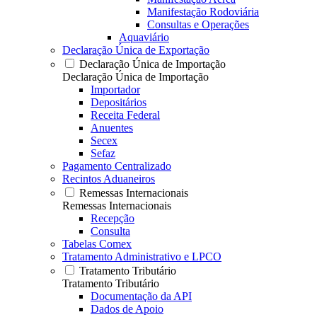
Manifestação Rodoviária
Consultas e Operações
Aquaviário
Declaração Única de Exportação
Declaração Única de Importação
Declaração Única de Importação
Importador
Depositários
Receita Federal
Anuentes
Secex
Sefaz
Pagamento Centralizado
Recintos Aduaneiros
Remessas Internacionais
Remessas Internacionais
Recepção
Consulta
Tabelas Comex
Tratamento Administrativo e LPCO
Tratamento Tributário
Tratamento Tributário
Documentação da API
Dados de Apoio