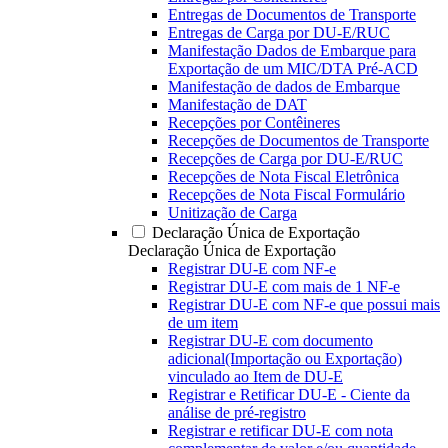
Entregas de Documentos de Transporte
Entregas de Carga por DU-E/RUC
Manifestação Dados de Embarque para
Exportação de um MIC/DTA Pré-ACD
Manifestação de dados de Embarque
Manifestação de DAT
Recepções por Contêineres
Recepções de Documentos de Transporte
Recepções de Carga por DU-E/RUC
Recepções de Nota Fiscal Eletrônica
Recepções de Nota Fiscal Formulário
Unitização de Carga
Declaração Única de Exportação
Declaração Única de Exportação
Registrar DU-E com NF-e
Registrar DU-E com mais de 1 NF-e
Registrar DU-E com NF-e que possui mais
de um item
Registrar DU-E com documento
adicional(Importação ou Exportação)
vinculado ao Item de DU-E
Registrar e Retificar DU-E - Ciente da
análise de pré-registro
Registrar e retificar DU-E com nota