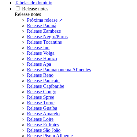
Tabelas de domínio
Release notes
Release notes
Próxima release ↗
Release Paraná
Release Zambeze
Release Negro/Purus
Release Tocantins
Release Inn
Release Volga
Release Hamza
Release Apa
Release Paranapanema Afluentes
Release Reno
Release Paracatu
Release Capibaribe
Release Congo
Release Spree
Release Torne
Release Guaíba
Release Amarelo
Release Loire
Release Eufrates
Release São João
Release Pisom Afluente