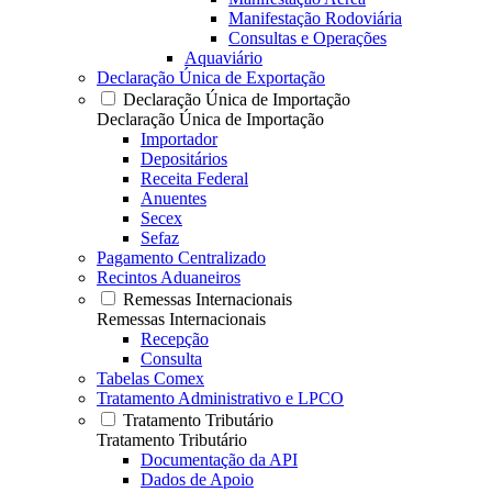
Manifestação Rodoviária
Consultas e Operações
Aquaviário
Declaração Única de Exportação
Declaração Única de Importação
Declaração Única de Importação
Importador
Depositários
Receita Federal
Anuentes
Secex
Sefaz
Pagamento Centralizado
Recintos Aduaneiros
Remessas Internacionais
Remessas Internacionais
Recepção
Consulta
Tabelas Comex
Tratamento Administrativo e LPCO
Tratamento Tributário
Tratamento Tributário
Documentação da API
Dados de Apoio