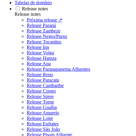
Tabelas de domínio
Release notes
Release notes
Próxima release ↗
Release Paraná
Release Zambeze
Release Negro/Purus
Release Tocantins
Release Inn
Release Volga
Release Hamza
Release Apa
Release Paranapanema Afluentes
Release Reno
Release Paracatu
Release Capibaribe
Release Congo
Release Spree
Release Torne
Release Guaíba
Release Amarelo
Release Loire
Release Eufrates
Release São João
Release Pisom Afluente