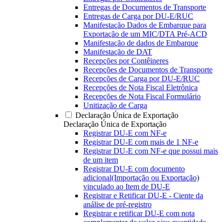
Entregas de Documentos de Transporte
Entregas de Carga por DU-E/RUC
Manifestação Dados de Embarque para
Exportação de um MIC/DTA Pré-ACD
Manifestação de dados de Embarque
Manifestação de DAT
Recepções por Contêineres
Recepções de Documentos de Transporte
Recepções de Carga por DU-E/RUC
Recepções de Nota Fiscal Eletrônica
Recepções de Nota Fiscal Formulário
Unitização de Carga
Declaração Única de Exportação
Declaração Única de Exportação
Registrar DU-E com NF-e
Registrar DU-E com mais de 1 NF-e
Registrar DU-E com NF-e que possui mais
de um item
Registrar DU-E com documento
adicional(Importação ou Exportação)
vinculado ao Item de DU-E
Registrar e Retificar DU-E - Ciente da
análise de pré-registro
Registrar e retificar DU-E com nota