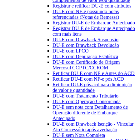
complementar de valor e/ou quantidade
Registrar e retificar DU-E com atributos
DU-E com NF-e possuindo notas
referenciadas (Notas de Remessa)
Registrar DU-E de Embarque Antecipado
Registrar DU-E de Embarque Antecipado
com mais itens
DU-E com Drawback Suspensão
DU-E com Drawback Devolução
DU-E com LPCO
DU-E com Depuração Estatística
DU-E com Certificado de Origem
Mercosul CCPTC/CCROM
Retificar DU-E com NF-e Antes do ACD
Retificar DU-E com NF-e pós ACD
Retificar DU-E pós-acd para diminuição
de valor e quantidade
DU-E com Tratamento Tributário
DU-E com Operação Consorciada
DU-E sem nota com Detalhamento de
Operação diferente de Embarque
Antecipado
DU-E com Drawback Isenção - Vincular
Ato Concessório após averbação
DU-E sem Nota Completa