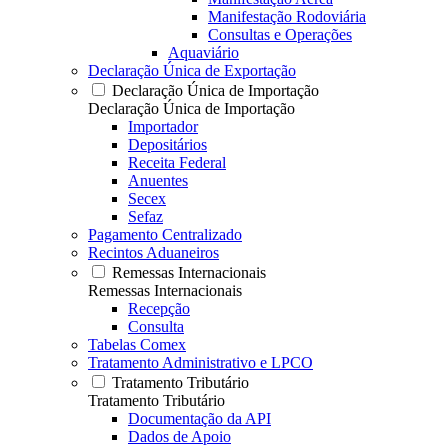
Manifestação Rodoviária
Consultas e Operações
Aquaviário
Declaração Única de Exportação
Declaração Única de Importação
Declaração Única de Importação
Importador
Depositários
Receita Federal
Anuentes
Secex
Sefaz
Pagamento Centralizado
Recintos Aduaneiros
Remessas Internacionais
Remessas Internacionais
Recepção
Consulta
Tabelas Comex
Tratamento Administrativo e LPCO
Tratamento Tributário
Tratamento Tributário
Documentação da API
Dados de Apoio