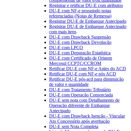
complementar de valor e/ou quantidade
Registrar e retificar DU-E com atributos
DU-E com NF-e possuindo notas
referenciadas (Notas de Remessa)
Registrar DU-E de Embarque Antecipado
Registrar DU-E de Embarque Antecipado
com mais itens
DU-E com Drawback Suspensão
DU-E com Drawback Devolução
DU-E com LPCO
DU-E com Depuração Estatística
DU-E com Certificado de Origem
Mercosul CCPTC/CCROM
Retificar DU-E com NF-e Antes do ACD
Retificar DU-E com NF-e pós ACD
Retificar DU-E pós-acd para diminuição
de valor e quantidade
DU-E com Tratamento Tributário
DU-E com Operação Consorciada
DU-E sem nota com Detalhamento de
Operação diferente de Embarque
Antecipado
DU-E com Drawback Isenção - Vincular
Ato Concessório após averbação
DU-E sem Nota Completa