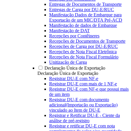
Entregas de Documentos de Transporte
Entregas de Carga por DU-E/RUC
Manifestação Dados de Embarque para
Exportação de um MIC/DTA Pré-ACD
Manifestação de dados de Embarque
Manifestação de DAT
Recepções por Contêineres
Recepções de Documentos de Transporte
Recepções de Carga por DU-E/RUC
Recepções de Nota Fiscal Eletrônica
Recepções de Nota Fiscal Formulário
Unitização de Carga
Declaração Única de Exportação
Declaração Única de Exportação
Registrar DU-E com NF-e
Registrar DU-E com mais de 1 NF-e
Registrar DU-E com NF-e que possui mais
de um item
Registrar DU-E com documento
adicional(Importação ou Exportação)
vinculado ao Item de DU-E
Registrar e Retificar DU-E - Ciente da
análise de pré-registro
Registrar e retificar DU-E com nota