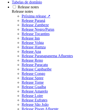
Tabelas de domínio
Release notes
Release notes
Próxima release ↗
Release Paraná
Release Zambeze
Release Negro/Purus
Release Tocantins
Release Inn
Release Volga
Release Hamza
Release Apa
Release Paranapanema Afluentes
Release Reno
Release Paracatu
Release Capibaribe
Release Congo
Release Spree
Release Torne
Release Guaíba
Release Amarelo
Release Loire
Release Eufrates
Release São João
Release Pisom Afluente