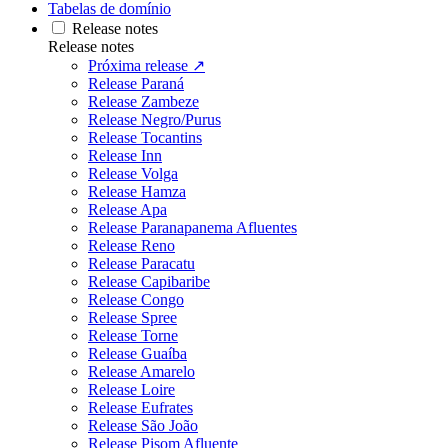
Tabelas de domínio
Release notes
Release notes
Próxima release ↗
Release Paraná
Release Zambeze
Release Negro/Purus
Release Tocantins
Release Inn
Release Volga
Release Hamza
Release Apa
Release Paranapanema Afluentes
Release Reno
Release Paracatu
Release Capibaribe
Release Congo
Release Spree
Release Torne
Release Guaíba
Release Amarelo
Release Loire
Release Eufrates
Release São João
Release Pisom Afluente