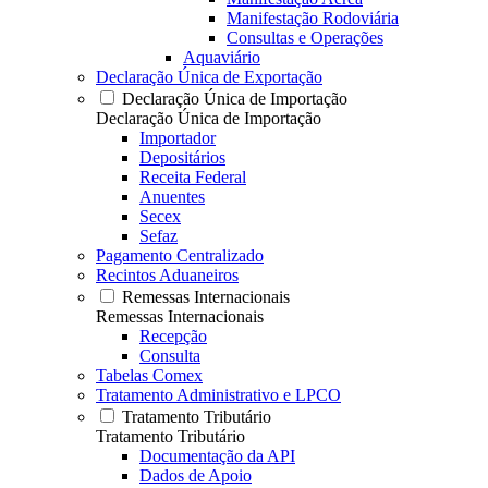
Manifestação Rodoviária
Consultas e Operações
Aquaviário
Declaração Única de Exportação
Declaração Única de Importação
Declaração Única de Importação
Importador
Depositários
Receita Federal
Anuentes
Secex
Sefaz
Pagamento Centralizado
Recintos Aduaneiros
Remessas Internacionais
Remessas Internacionais
Recepção
Consulta
Tabelas Comex
Tratamento Administrativo e LPCO
Tratamento Tributário
Tratamento Tributário
Documentação da API
Dados de Apoio