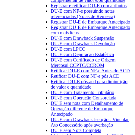
complementar de valor e/ou quantidade
Registrar e retificar DU-E com atributos
DU-E com NF-e possuindo notas
referenciadas (Notas de Remessa)
Registrar DU-E de Embarque Antecipado
Registrar DU-E de Embarque Antecipado
com mais itens
DU-E com Drawback Suspensão
DU-E com Drawback Devolução
DU-E com LPCO
DU-E com Depuração Estatística
DU-E com Certificado de Origem
Mercosul CCPTC/CCROM
Retificar DU-E com NF-e Antes do ACD
Retificar DU-E com NF-e pós ACD
Retificar DU-E pós-acd para diminuição
de valor e quantidade
DU-E com Tratamento Tributário
DU-E com Operação Consorciada
DU-E sem nota com Detalhamento de
Operação diferente de Embarque
Antecipado
DU-E com Drawback Isenção - Vincular
Ato Concessório após averbação
DU-E sem Nota Completa