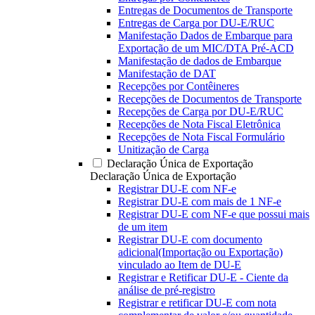
Entregas de Documentos de Transporte
Entregas de Carga por DU-E/RUC
Manifestação Dados de Embarque para
Exportação de um MIC/DTA Pré-ACD
Manifestação de dados de Embarque
Manifestação de DAT
Recepções por Contêineres
Recepções de Documentos de Transporte
Recepções de Carga por DU-E/RUC
Recepções de Nota Fiscal Eletrônica
Recepções de Nota Fiscal Formulário
Unitização de Carga
Declaração Única de Exportação
Declaração Única de Exportação
Registrar DU-E com NF-e
Registrar DU-E com mais de 1 NF-e
Registrar DU-E com NF-e que possui mais
de um item
Registrar DU-E com documento
adicional(Importação ou Exportação)
vinculado ao Item de DU-E
Registrar e Retificar DU-E - Ciente da
análise de pré-registro
Registrar e retificar DU-E com nota