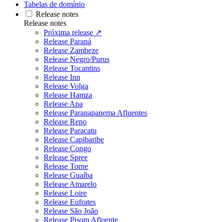
Tabelas de domínio
Release notes
Release notes
Próxima release ↗
Release Paraná
Release Zambeze
Release Negro/Purus
Release Tocantins
Release Inn
Release Volga
Release Hamza
Release Apa
Release Paranapanema Afluentes
Release Reno
Release Paracatu
Release Capibaribe
Release Congo
Release Spree
Release Torne
Release Guaíba
Release Amarelo
Release Loire
Release Eufrates
Release São João
Release Pisom Afluente