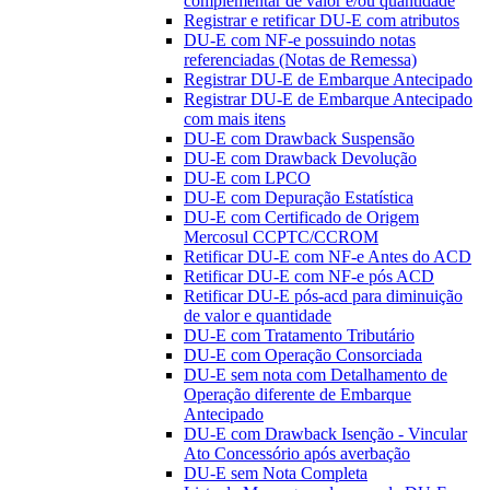
complementar de valor e/ou quantidade
Registrar e retificar DU-E com atributos
DU-E com NF-e possuindo notas
referenciadas (Notas de Remessa)
Registrar DU-E de Embarque Antecipado
Registrar DU-E de Embarque Antecipado
com mais itens
DU-E com Drawback Suspensão
DU-E com Drawback Devolução
DU-E com LPCO
DU-E com Depuração Estatística
DU-E com Certificado de Origem
Mercosul CCPTC/CCROM
Retificar DU-E com NF-e Antes do ACD
Retificar DU-E com NF-e pós ACD
Retificar DU-E pós-acd para diminuição
de valor e quantidade
DU-E com Tratamento Tributário
DU-E com Operação Consorciada
DU-E sem nota com Detalhamento de
Operação diferente de Embarque
Antecipado
DU-E com Drawback Isenção - Vincular
Ato Concessório após averbação
DU-E sem Nota Completa