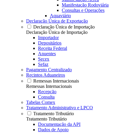
Manifestação Rodoviária
Consultas e Operações
Aquaviário
Declaração Única de Exportação
Declaração Única de Importação
Declaração Única de Importação
Importador
Depositários
Receita Federal
Anuentes
Secex
Sefaz
Pagamento Centralizado
Recintos Aduaneiros
Remessas Internacionais
Remessas Internacionais
Recepção
Consulta
Tabelas Comex
Tratamento Administrativo e LPCO
Tratamento Tributário
Tratamento Tributário
Documentação da API
Dados de Apoio