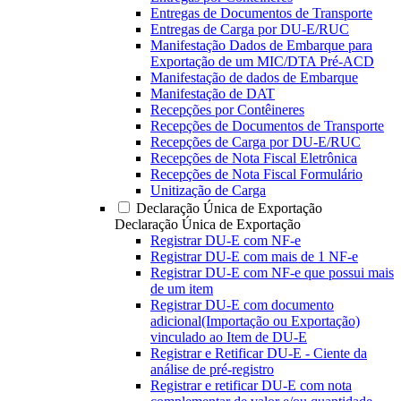
Entregas de Documentos de Transporte
Entregas de Carga por DU-E/RUC
Manifestação Dados de Embarque para
Exportação de um MIC/DTA Pré-ACD
Manifestação de dados de Embarque
Manifestação de DAT
Recepções por Contêineres
Recepções de Documentos de Transporte
Recepções de Carga por DU-E/RUC
Recepções de Nota Fiscal Eletrônica
Recepções de Nota Fiscal Formulário
Unitização de Carga
Declaração Única de Exportação
Declaração Única de Exportação
Registrar DU-E com NF-e
Registrar DU-E com mais de 1 NF-e
Registrar DU-E com NF-e que possui mais
de um item
Registrar DU-E com documento
adicional(Importação ou Exportação)
vinculado ao Item de DU-E
Registrar e Retificar DU-E - Ciente da
análise de pré-registro
Registrar e retificar DU-E com nota