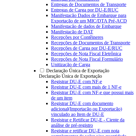
Entregas de Documentos de Transporte
Entregas de Carga por DU-E/RUC
Manifestação Dados de Embarque para
Exportação de um MIC/DTA Pré-ACD
Manifestação de dados de Embarque
Manifestação de DAT
Recepções por Contêineres
Recepções de Documentos de Transporte
Recepções de Carga por DU-E/RUC
Recepções de Nota Fiscal Eletrônica
Recepções de Nota Fiscal Formulário
Unitização de Carga
Declaração Única de Exportação
Declaração Única de Exportação
Registrar DU-E com NF-e
Registrar DU-E com mais de 1 NF-e
Registrar DU-E com NF-e que possui mais
de um item
Registrar DU-E com documento
adicional(Importação ou Exportação)
vinculado ao Item de DU-E
Registrar e Retificar DU-E - Ciente da
análise de pré-registro
Registrar e retificar DU-E com nota