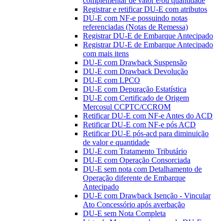
complementar de valor e/ou quantidade
Registrar e retificar DU-E com atributos
DU-E com NF-e possuindo notas
referenciadas (Notas de Remessa)
Registrar DU-E de Embarque Antecipado
Registrar DU-E de Embarque Antecipado
com mais itens
DU-E com Drawback Suspensão
DU-E com Drawback Devolução
DU-E com LPCO
DU-E com Depuração Estatística
DU-E com Certificado de Origem
Mercosul CCPTC/CCROM
Retificar DU-E com NF-e Antes do ACD
Retificar DU-E com NF-e pós ACD
Retificar DU-E pós-acd para diminuição
de valor e quantidade
DU-E com Tratamento Tributário
DU-E com Operação Consorciada
DU-E sem nota com Detalhamento de
Operação diferente de Embarque
Antecipado
DU-E com Drawback Isenção - Vincular
Ato Concessório após averbação
DU-E sem Nota Completa