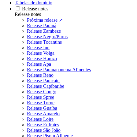
Tabelas de domínio
Release notes
Release notes
Próxima release ↗
Release Paraná
Release Zambeze
Release Negro/Purus
Release Tocantins
Release Inn
Release Volga
Release Hamza
Release Apa
Release Paranapanema Afluentes
Release Reno
Release Paracatu
Release Capibaribe
Release Congo
Release Spree
Release Torne
Release Guaíba
Release Amarelo
Release Loire
Release Eufrates
Release São João
Release Pisom Afluente