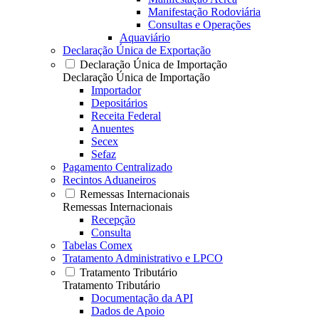
Manifestação Rodoviária
Consultas e Operações
Aquaviário
Declaração Única de Exportação
Declaração Única de Importação
Declaração Única de Importação
Importador
Depositários
Receita Federal
Anuentes
Secex
Sefaz
Pagamento Centralizado
Recintos Aduaneiros
Remessas Internacionais
Remessas Internacionais
Recepção
Consulta
Tabelas Comex
Tratamento Administrativo e LPCO
Tratamento Tributário
Tratamento Tributário
Documentação da API
Dados de Apoio