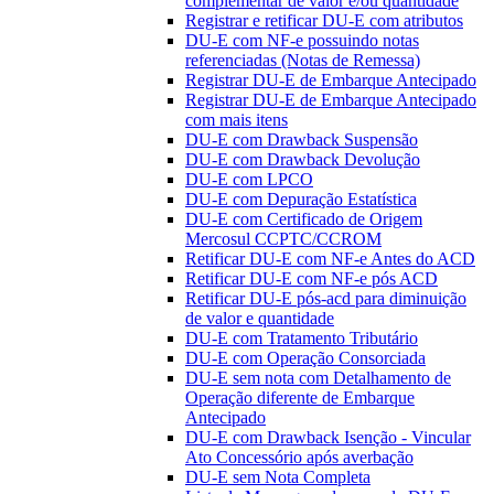
complementar de valor e/ou quantidade
Registrar e retificar DU-E com atributos
DU-E com NF-e possuindo notas
referenciadas (Notas de Remessa)
Registrar DU-E de Embarque Antecipado
Registrar DU-E de Embarque Antecipado
com mais itens
DU-E com Drawback Suspensão
DU-E com Drawback Devolução
DU-E com LPCO
DU-E com Depuração Estatística
DU-E com Certificado de Origem
Mercosul CCPTC/CCROM
Retificar DU-E com NF-e Antes do ACD
Retificar DU-E com NF-e pós ACD
Retificar DU-E pós-acd para diminuição
de valor e quantidade
DU-E com Tratamento Tributário
DU-E com Operação Consorciada
DU-E sem nota com Detalhamento de
Operação diferente de Embarque
Antecipado
DU-E com Drawback Isenção - Vincular
Ato Concessório após averbação
DU-E sem Nota Completa