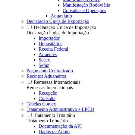
Manifestação Rodoviária
Consultas e Operações
Aquaviário
Declaração Única de Exportação
Declaração Única de Importação
Declaração Única de Importação
Importador
Depositários
Receita Federal
Anuentes
Secex
Sefaz
Pagamento Centralizado
Recintos Aduaneiros
Remessas Internacionais
Remessas Internacionais
Recepção
Consulta
Tabelas Comex
Tratamento Administrativo e LPCO
Tratamento Tributário
Tratamento Tributário
Documentação da API
Dados de Apoio