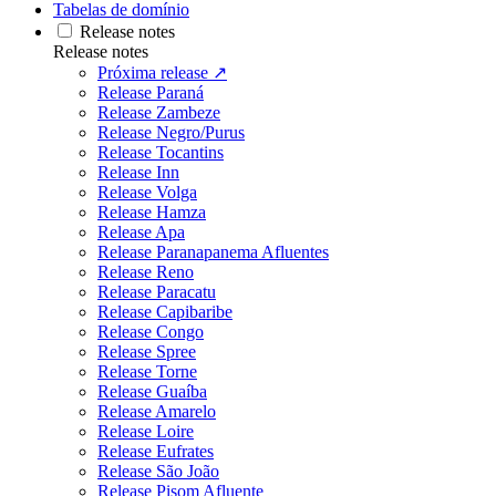
Tabelas de domínio
Release notes
Release notes
Próxima release ↗
Release Paraná
Release Zambeze
Release Negro/Purus
Release Tocantins
Release Inn
Release Volga
Release Hamza
Release Apa
Release Paranapanema Afluentes
Release Reno
Release Paracatu
Release Capibaribe
Release Congo
Release Spree
Release Torne
Release Guaíba
Release Amarelo
Release Loire
Release Eufrates
Release São João
Release Pisom Afluente