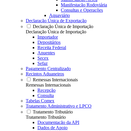
Manifestação Rodoviária
Consultas e Operações
Aquaviário
Declaração Única de Exportação
Declaração Única de Importação
Declaração Única de Importação
Importador
Depositários
Receita Federal
Anuentes
Secex
Sefaz
Pagamento Centralizado
Recintos Aduaneiros
Remessas Internacionais
Remessas Internacionais
Recepção
Consulta
Tabelas Comex
Tratamento Administrativo e LPCO
Tratamento Tributário
Tratamento Tributário
Documentação da API
Dados de Apoio