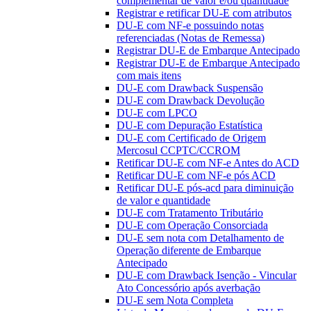
complementar de valor e/ou quantidade
Registrar e retificar DU-E com atributos
DU-E com NF-e possuindo notas
referenciadas (Notas de Remessa)
Registrar DU-E de Embarque Antecipado
Registrar DU-E de Embarque Antecipado
com mais itens
DU-E com Drawback Suspensão
DU-E com Drawback Devolução
DU-E com LPCO
DU-E com Depuração Estatística
DU-E com Certificado de Origem
Mercosul CCPTC/CCROM
Retificar DU-E com NF-e Antes do ACD
Retificar DU-E com NF-e pós ACD
Retificar DU-E pós-acd para diminuição
de valor e quantidade
DU-E com Tratamento Tributário
DU-E com Operação Consorciada
DU-E sem nota com Detalhamento de
Operação diferente de Embarque
Antecipado
DU-E com Drawback Isenção - Vincular
Ato Concessório após averbação
DU-E sem Nota Completa