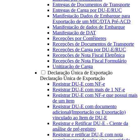
Entregas de Documentos de Transporte
Entregas de Carga por DU-E/RUC
Manifestação Dados de Embarque para
Exportação de um MIC/DTA Pré-ACD
Manifestação de dados de Embarque
Manifestação de DAT
Recepções por Contêineres
Recepções de Documentos de Transporte
Recepções de Carga por DU-E/RUC
Recepções de Nota Fiscal Eletrônica
Recepções de Nota Fiscal Formulário
Unitização de Carga
Declaração Única de Exportação
Declaração Única de Exportação
Registrar DU-E com NF-e
Registrar DU-E com mais de 1 NF-e
Registrar DU-E com NF-e que possui mais
de um item
Registrar DU-E com documento
adicional(Importação ou Exportação)
vinculado ao Item de DU-E
Registrar e Retificar DU-E - Ciente da
análise de pré-registro
Registrar e retificar DU-E com nota