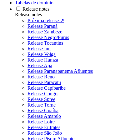
Tabelas de domínio
Release notes
Release notes
Próxima release ↗
Release Paraná
Release Zambeze
Release Negro/Purus
Release Tocantins
Release Inn
Release Volga
Release Hamza
Release Apa
Release Paranapanema Afluentes
Release Reno
Release Paracatu
Release Capibaribe
Release Congo
Release Spree
Release Torne
Release Guaíba
Release Amarelo
Release Loire
Release Eufrates
Release São João
Release Pisom Afluente