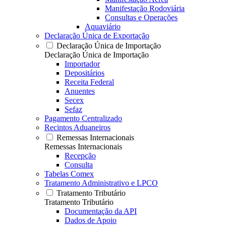
Manifestação Rodoviária
Consultas e Operações
Aquaviário
Declaração Única de Exportação
Declaração Única de Importação
Declaração Única de Importação
Importador
Depositários
Receita Federal
Anuentes
Secex
Sefaz
Pagamento Centralizado
Recintos Aduaneiros
Remessas Internacionais
Remessas Internacionais
Recepção
Consulta
Tabelas Comex
Tratamento Administrativo e LPCO
Tratamento Tributário
Tratamento Tributário
Documentação da API
Dados de Apoio