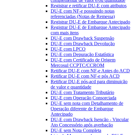
complementar de valor e/ou quantidade
Registrar e retificar DU-E com atributos
DU-E com NF-e possuindo notas
referenciadas (Notas de Remessa)
Registrar DU-E de Embarque Antecipado
Registrar DU-E de Embarque Antecipado
com mais itens
DU-E com Drawback Suspensão
DU-E com Drawback Devolução
DU-E com LPCO
DU-E com Depuração Estatística
DU-E com Certificado de Origem
Mercosul CCPTC/CCROM
Retificar DU-E com NF-e Antes do ACD
Retificar DU-E com NF-e pós ACD
Retificar DU-E pós-acd para diminuição
de valor e quantidade
DU-E com Tratamento Tributário
DU-E com Operação Consorciada
DU-E sem nota com Detalhamento de
Operação diferente de Embarque
Antecipado
DU-E com Drawback Isenção - Vincular
Ato Concessório após averbação
DU-E sem Nota Completa