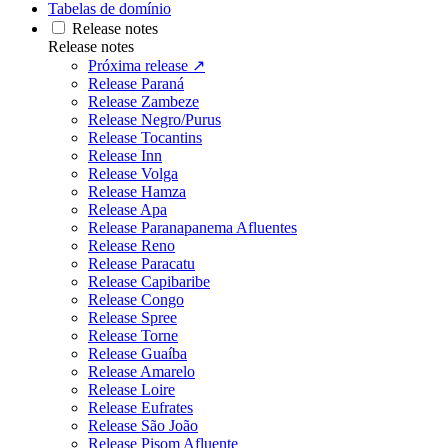
Tabelas de domínio
Release notes
Release notes
Próxima release ↗
Release Paraná
Release Zambeze
Release Negro/Purus
Release Tocantins
Release Inn
Release Volga
Release Hamza
Release Apa
Release Paranapanema Afluentes
Release Reno
Release Paracatu
Release Capibaribe
Release Congo
Release Spree
Release Torne
Release Guaíba
Release Amarelo
Release Loire
Release Eufrates
Release São João
Release Pisom Afluente