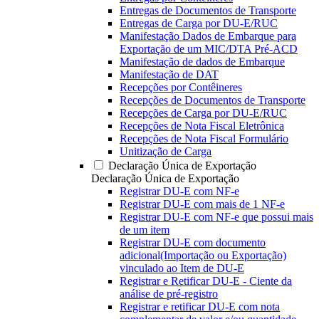
Entregas de Documentos de Transporte
Entregas de Carga por DU-E/RUC
Manifestação Dados de Embarque para
Exportação de um MIC/DTA Pré-ACD
Manifestação de dados de Embarque
Manifestação de DAT
Recepções por Contêineres
Recepções de Documentos de Transporte
Recepções de Carga por DU-E/RUC
Recepções de Nota Fiscal Eletrônica
Recepções de Nota Fiscal Formulário
Unitização de Carga
Declaração Única de Exportação
Declaração Única de Exportação
Registrar DU-E com NF-e
Registrar DU-E com mais de 1 NF-e
Registrar DU-E com NF-e que possui mais
de um item
Registrar DU-E com documento
adicional(Importação ou Exportação)
vinculado ao Item de DU-E
Registrar e Retificar DU-E - Ciente da
análise de pré-registro
Registrar e retificar DU-E com nota