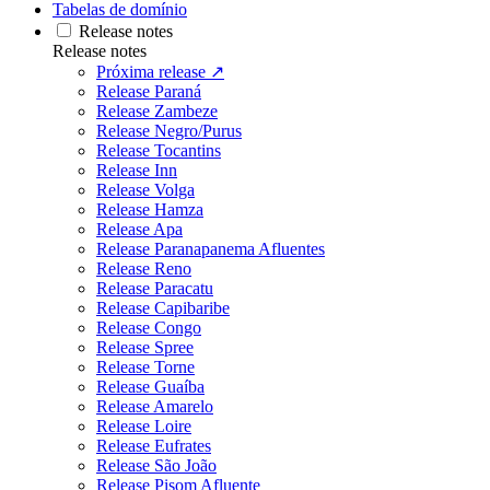
Tabelas de domínio
Release notes
Release notes
Próxima release ↗
Release Paraná
Release Zambeze
Release Negro/Purus
Release Tocantins
Release Inn
Release Volga
Release Hamza
Release Apa
Release Paranapanema Afluentes
Release Reno
Release Paracatu
Release Capibaribe
Release Congo
Release Spree
Release Torne
Release Guaíba
Release Amarelo
Release Loire
Release Eufrates
Release São João
Release Pisom Afluente