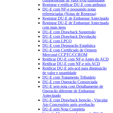
complementar de valor e/ou quantidade
Registrar e retificar DU-E com atributos
DU-E com NF-e possuindo notas
referenciadas (Notas de Remessa)
Registrar DU-E de Embarque Antecipado
Registrar DU-E de Embarque Antecipado
com mais itens
DU-E com Drawback Suspensão
DU-E com Drawback Devolução
DU-E com LPCO
DU-E com Depuração Estatística
DU-E com Certificado de Origem
Mercosul CCPTC/CCROM
Retificar DU-E com NF-e Antes do ACD
Retificar DU-E com NF-e pós ACD
Retificar DU-E pós-acd para diminuição
de valor e quantidade
DU-E com Tratamento Tributário
DU-E com Operação Consorciada
DU-E sem nota com Detalhamento de
Operação diferente de Embarque
Antecipado
DU-E com Drawback Isenção - Vincular
Ato Concessório após averbação
DU-E sem Nota Completa