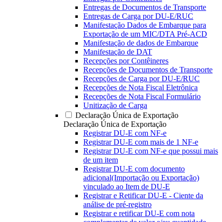
Entregas de Documentos de Transporte
Entregas de Carga por DU-E/RUC
Manifestação Dados de Embarque para
Exportação de um MIC/DTA Pré-ACD
Manifestação de dados de Embarque
Manifestação de DAT
Recepções por Contêineres
Recepções de Documentos de Transporte
Recepções de Carga por DU-E/RUC
Recepções de Nota Fiscal Eletrônica
Recepções de Nota Fiscal Formulário
Unitização de Carga
Declaração Única de Exportação
Declaração Única de Exportação
Registrar DU-E com NF-e
Registrar DU-E com mais de 1 NF-e
Registrar DU-E com NF-e que possui mais
de um item
Registrar DU-E com documento
adicional(Importação ou Exportação)
vinculado ao Item de DU-E
Registrar e Retificar DU-E - Ciente da
análise de pré-registro
Registrar e retificar DU-E com nota