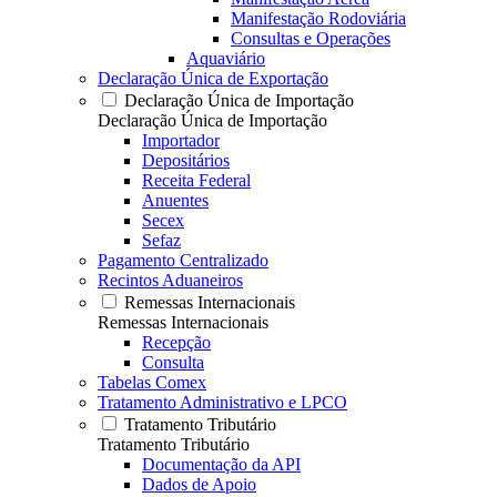
Manifestação Rodoviária
Consultas e Operações
Aquaviário
Declaração Única de Exportação
Declaração Única de Importação
Declaração Única de Importação
Importador
Depositários
Receita Federal
Anuentes
Secex
Sefaz
Pagamento Centralizado
Recintos Aduaneiros
Remessas Internacionais
Remessas Internacionais
Recepção
Consulta
Tabelas Comex
Tratamento Administrativo e LPCO
Tratamento Tributário
Tratamento Tributário
Documentação da API
Dados de Apoio