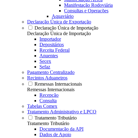
Manifestação Rodoviária
Consultas e Operações
Aquaviário
Declaração Única de Exportação
Declaração Única de Importação
Declaração Única de Importação
Importador
Depositários
Receita Federal
Anuentes
Secex
Sefaz
Pagamento Centralizado
Recintos Aduaneiros
Remessas Internacionais
Remessas Internacionais
Recepção
Consulta
Tabelas Comex
Tratamento Administrativo e LPCO
Tratamento Tributário
Tratamento Tributário
Documentação da API
Dados de Apoio