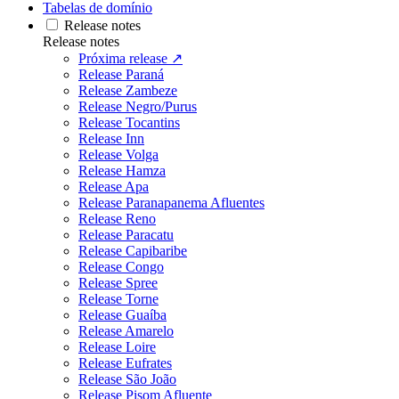
Tabelas de domínio
Release notes
Release notes
Próxima release ↗
Release Paraná
Release Zambeze
Release Negro/Purus
Release Tocantins
Release Inn
Release Volga
Release Hamza
Release Apa
Release Paranapanema Afluentes
Release Reno
Release Paracatu
Release Capibaribe
Release Congo
Release Spree
Release Torne
Release Guaíba
Release Amarelo
Release Loire
Release Eufrates
Release São João
Release Pisom Afluente