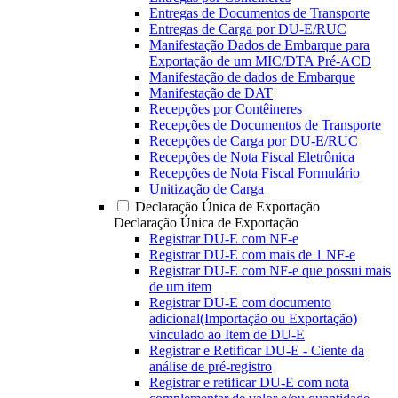
Entregas de Documentos de Transporte
Entregas de Carga por DU-E/RUC
Manifestação Dados de Embarque para
Exportação de um MIC/DTA Pré-ACD
Manifestação de dados de Embarque
Manifestação de DAT
Recepções por Contêineres
Recepções de Documentos de Transporte
Recepções de Carga por DU-E/RUC
Recepções de Nota Fiscal Eletrônica
Recepções de Nota Fiscal Formulário
Unitização de Carga
Declaração Única de Exportação
Declaração Única de Exportação
Registrar DU-E com NF-e
Registrar DU-E com mais de 1 NF-e
Registrar DU-E com NF-e que possui mais
de um item
Registrar DU-E com documento
adicional(Importação ou Exportação)
vinculado ao Item de DU-E
Registrar e Retificar DU-E - Ciente da
análise de pré-registro
Registrar e retificar DU-E com nota