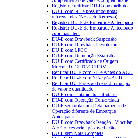
complementar de valor e/ou quantidade
Registrar e retificar DU-E com atributos
DU-E com NF-e possuindo notas
referenciadas (Notas de Remessa)
Registrar DU-E de Embarque Antecipado
Registrar DU-E de Embarque Antecipado
com mais itens
DU-E com Drawback Suspensão
DU-E com Drawback Devolução
DU-E com LPCO
DU-E com Depuração Estatística
DU-E com Certificado de Origem
Mercosul CCPTC/CCROM
Retificar DU-E com NF-e Antes do ACD
Retificar DU-E com NF-e pós ACD
Retificar DU-E pós-acd para diminuição
de valor e quantidade
DU-E com Tratamento Tributário
DU-E com Operação Consorciada
DU-E sem nota com Detalhamento de
Operação diferente de Embarque
Antecipado
DU-E com Drawback Isenção - Vincular
Ato Concessório após averbação
DU-E sem Nota Completa