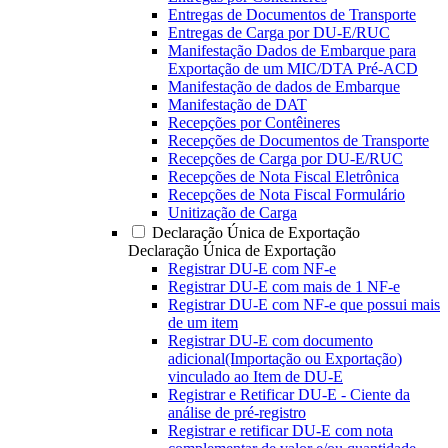
Entregas de Documentos de Transporte
Entregas de Carga por DU-E/RUC
Manifestação Dados de Embarque para
Exportação de um MIC/DTA Pré-ACD
Manifestação de dados de Embarque
Manifestação de DAT
Recepções por Contêineres
Recepções de Documentos de Transporte
Recepções de Carga por DU-E/RUC
Recepções de Nota Fiscal Eletrônica
Recepções de Nota Fiscal Formulário
Unitização de Carga
Declaração Única de Exportação
Declaração Única de Exportação
Registrar DU-E com NF-e
Registrar DU-E com mais de 1 NF-e
Registrar DU-E com NF-e que possui mais
de um item
Registrar DU-E com documento
adicional(Importação ou Exportação)
vinculado ao Item de DU-E
Registrar e Retificar DU-E - Ciente da
análise de pré-registro
Registrar e retificar DU-E com nota