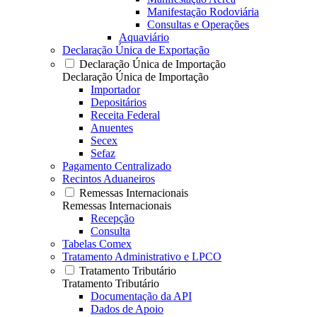
Manifestação Rodoviária
Consultas e Operações
Aquaviário
Declaração Única de Exportação
Declaração Única de Importação
Declaração Única de Importação
Importador
Depositários
Receita Federal
Anuentes
Secex
Sefaz
Pagamento Centralizado
Recintos Aduaneiros
Remessas Internacionais
Remessas Internacionais
Recepção
Consulta
Tabelas Comex
Tratamento Administrativo e LPCO
Tratamento Tributário
Tratamento Tributário
Documentação da API
Dados de Apoio