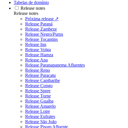
Tabelas de domínio
Release notes
Release notes
Próxima release ↗
Release Paraná
Release Zambeze
Release Negro/Purus
Release Tocantins
Release Inn
Release Volga
Release Hamza
Release Apa
Release Paranapanema Afluentes
Release Reno
Release Paracatu
Release Capibaribe
Release Congo
Release Spree
Release Torne
Release Guaíba
Release Amarelo
Release Loire
Release Eufrates
Release São João
Release Pisom Afluente