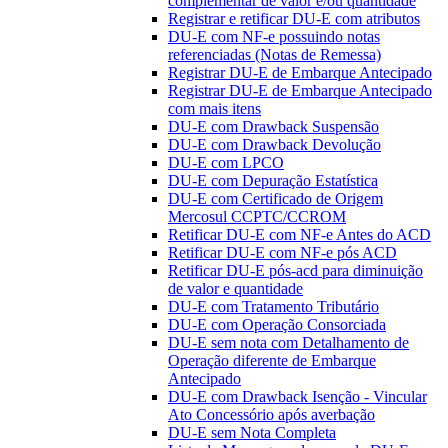
complementar de valor e/ou quantidade
Registrar e retificar DU-E com atributos
DU-E com NF-e possuindo notas
referenciadas (Notas de Remessa)
Registrar DU-E de Embarque Antecipado
Registrar DU-E de Embarque Antecipado
com mais itens
DU-E com Drawback Suspensão
DU-E com Drawback Devolução
DU-E com LPCO
DU-E com Depuração Estatística
DU-E com Certificado de Origem
Mercosul CCPTC/CCROM
Retificar DU-E com NF-e Antes do ACD
Retificar DU-E com NF-e pós ACD
Retificar DU-E pós-acd para diminuição
de valor e quantidade
DU-E com Tratamento Tributário
DU-E com Operação Consorciada
DU-E sem nota com Detalhamento de
Operação diferente de Embarque
Antecipado
DU-E com Drawback Isenção - Vincular
Ato Concessório após averbação
DU-E sem Nota Completa