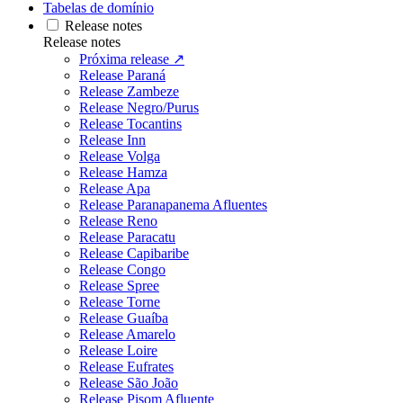
Tabelas de domínio
Release notes
Release notes
Próxima release ↗
Release Paraná
Release Zambeze
Release Negro/Purus
Release Tocantins
Release Inn
Release Volga
Release Hamza
Release Apa
Release Paranapanema Afluentes
Release Reno
Release Paracatu
Release Capibaribe
Release Congo
Release Spree
Release Torne
Release Guaíba
Release Amarelo
Release Loire
Release Eufrates
Release São João
Release Pisom Afluente