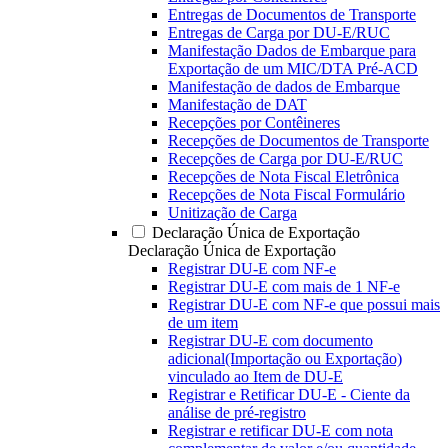
Entregas de Documentos de Transporte
Entregas de Carga por DU-E/RUC
Manifestação Dados de Embarque para
Exportação de um MIC/DTA Pré-ACD
Manifestação de dados de Embarque
Manifestação de DAT
Recepções por Contêineres
Recepções de Documentos de Transporte
Recepções de Carga por DU-E/RUC
Recepções de Nota Fiscal Eletrônica
Recepções de Nota Fiscal Formulário
Unitização de Carga
Declaração Única de Exportação
Declaração Única de Exportação
Registrar DU-E com NF-e
Registrar DU-E com mais de 1 NF-e
Registrar DU-E com NF-e que possui mais
de um item
Registrar DU-E com documento
adicional(Importação ou Exportação)
vinculado ao Item de DU-E
Registrar e Retificar DU-E - Ciente da
análise de pré-registro
Registrar e retificar DU-E com nota