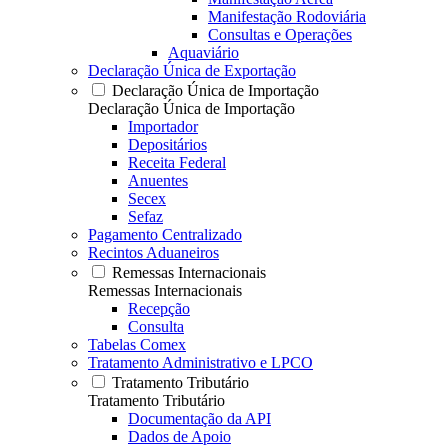
Manifestação Rodoviária
Consultas e Operações
Aquaviário
Declaração Única de Exportação
Declaração Única de Importação
Declaração Única de Importação
Importador
Depositários
Receita Federal
Anuentes
Secex
Sefaz
Pagamento Centralizado
Recintos Aduaneiros
Remessas Internacionais
Remessas Internacionais
Recepção
Consulta
Tabelas Comex
Tratamento Administrativo e LPCO
Tratamento Tributário
Tratamento Tributário
Documentação da API
Dados de Apoio