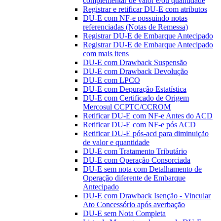
complementar de valor e/ou quantidade
Registrar e retificar DU-E com atributos
DU-E com NF-e possuindo notas
referenciadas (Notas de Remessa)
Registrar DU-E de Embarque Antecipado
Registrar DU-E de Embarque Antecipado
com mais itens
DU-E com Drawback Suspensão
DU-E com Drawback Devolução
DU-E com LPCO
DU-E com Depuração Estatística
DU-E com Certificado de Origem
Mercosul CCPTC/CCROM
Retificar DU-E com NF-e Antes do ACD
Retificar DU-E com NF-e pós ACD
Retificar DU-E pós-acd para diminuição
de valor e quantidade
DU-E com Tratamento Tributário
DU-E com Operação Consorciada
DU-E sem nota com Detalhamento de
Operação diferente de Embarque
Antecipado
DU-E com Drawback Isenção - Vincular
Ato Concessório após averbação
DU-E sem Nota Completa