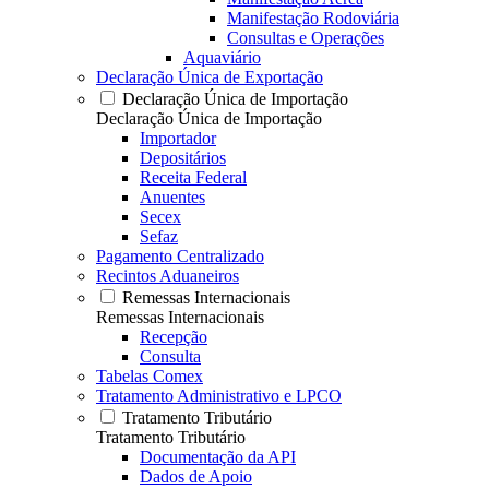
Manifestação Rodoviária
Consultas e Operações
Aquaviário
Declaração Única de Exportação
Declaração Única de Importação
Declaração Única de Importação
Importador
Depositários
Receita Federal
Anuentes
Secex
Sefaz
Pagamento Centralizado
Recintos Aduaneiros
Remessas Internacionais
Remessas Internacionais
Recepção
Consulta
Tabelas Comex
Tratamento Administrativo e LPCO
Tratamento Tributário
Tratamento Tributário
Documentação da API
Dados de Apoio