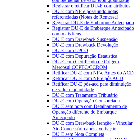
complementar de valor e/ou quantidade
Registrar e retificar DU-E com atributos
DU-E com NF-e possuindo notas
referenciadas (Notas de Remessa)
Registrar DU-E de Embarque Antecipado
Registrar DU-E de Embarque Antecipado
com mais itens
DU-E com Drawback Suspensão
DU-E com Drawback Devolução
DU-E com LPCO
DU-E com Depuração Estatística
DU-E com Certificado de Origem
Mercosul CCPTC/CCROM
Retificar DU-E com NF-e Antes do ACD
Retificar DU-E com NF-e pós ACD
Retificar DU-E pós-acd para diminuição
de valor e quantidade
DU-E com Tratamento Tributário
DU-E com Operação Consorciada
DU-E sem nota com Detalhamento de
Operação diferente de Embarque
Antecipado
DU-E com Drawback Isenção - Vincular
Ato Concessório após averbação
DU-E sem Nota Completa