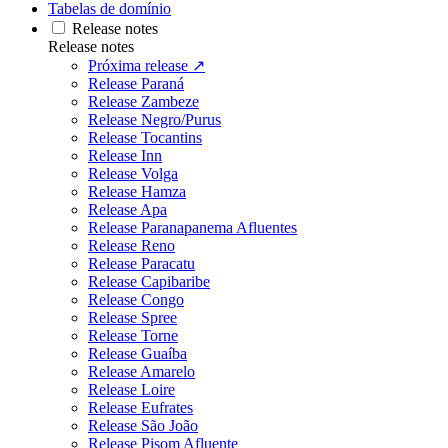
Tabelas de domínio
Release notes
Release notes
Próxima release ↗
Release Paraná
Release Zambeze
Release Negro/Purus
Release Tocantins
Release Inn
Release Volga
Release Hamza
Release Apa
Release Paranapanema Afluentes
Release Reno
Release Paracatu
Release Capibaribe
Release Congo
Release Spree
Release Torne
Release Guaíba
Release Amarelo
Release Loire
Release Eufrates
Release São João
Release Pisom Afluente