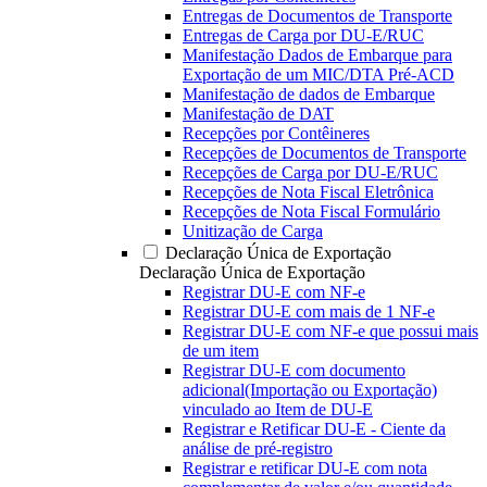
Entregas de Documentos de Transporte
Entregas de Carga por DU-E/RUC
Manifestação Dados de Embarque para
Exportação de um MIC/DTA Pré-ACD
Manifestação de dados de Embarque
Manifestação de DAT
Recepções por Contêineres
Recepções de Documentos de Transporte
Recepções de Carga por DU-E/RUC
Recepções de Nota Fiscal Eletrônica
Recepções de Nota Fiscal Formulário
Unitização de Carga
Declaração Única de Exportação
Declaração Única de Exportação
Registrar DU-E com NF-e
Registrar DU-E com mais de 1 NF-e
Registrar DU-E com NF-e que possui mais
de um item
Registrar DU-E com documento
adicional(Importação ou Exportação)
vinculado ao Item de DU-E
Registrar e Retificar DU-E - Ciente da
análise de pré-registro
Registrar e retificar DU-E com nota