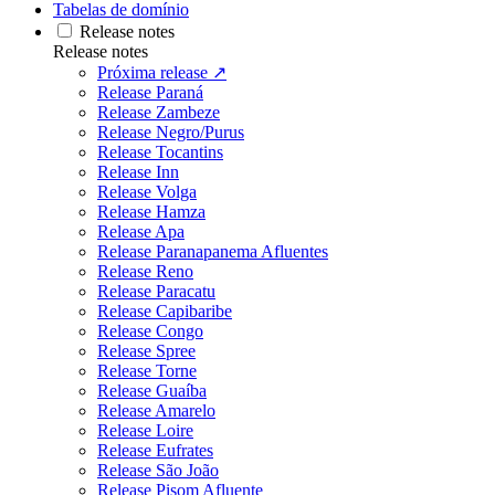
Tabelas de domínio
Release notes
Release notes
Próxima release ↗
Release Paraná
Release Zambeze
Release Negro/Purus
Release Tocantins
Release Inn
Release Volga
Release Hamza
Release Apa
Release Paranapanema Afluentes
Release Reno
Release Paracatu
Release Capibaribe
Release Congo
Release Spree
Release Torne
Release Guaíba
Release Amarelo
Release Loire
Release Eufrates
Release São João
Release Pisom Afluente