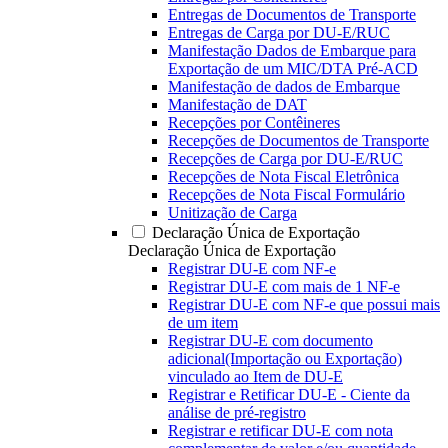
Entregas de Documentos de Transporte
Entregas de Carga por DU-E/RUC
Manifestação Dados de Embarque para
Exportação de um MIC/DTA Pré-ACD
Manifestação de dados de Embarque
Manifestação de DAT
Recepções por Contêineres
Recepções de Documentos de Transporte
Recepções de Carga por DU-E/RUC
Recepções de Nota Fiscal Eletrônica
Recepções de Nota Fiscal Formulário
Unitização de Carga
Declaração Única de Exportação
Declaração Única de Exportação
Registrar DU-E com NF-e
Registrar DU-E com mais de 1 NF-e
Registrar DU-E com NF-e que possui mais
de um item
Registrar DU-E com documento
adicional(Importação ou Exportação)
vinculado ao Item de DU-E
Registrar e Retificar DU-E - Ciente da
análise de pré-registro
Registrar e retificar DU-E com nota