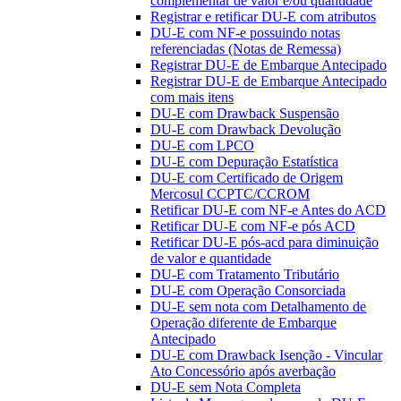
complementar de valor e/ou quantidade
Registrar e retificar DU-E com atributos
DU-E com NF-e possuindo notas
referenciadas (Notas de Remessa)
Registrar DU-E de Embarque Antecipado
Registrar DU-E de Embarque Antecipado
com mais itens
DU-E com Drawback Suspensão
DU-E com Drawback Devolução
DU-E com LPCO
DU-E com Depuração Estatística
DU-E com Certificado de Origem
Mercosul CCPTC/CCROM
Retificar DU-E com NF-e Antes do ACD
Retificar DU-E com NF-e pós ACD
Retificar DU-E pós-acd para diminuição
de valor e quantidade
DU-E com Tratamento Tributário
DU-E com Operação Consorciada
DU-E sem nota com Detalhamento de
Operação diferente de Embarque
Antecipado
DU-E com Drawback Isenção - Vincular
Ato Concessório após averbação
DU-E sem Nota Completa