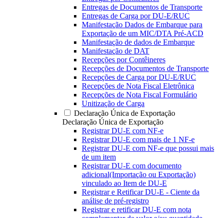
Entregas de Documentos de Transporte
Entregas de Carga por DU-E/RUC
Manifestação Dados de Embarque para
Exportação de um MIC/DTA Pré-ACD
Manifestação de dados de Embarque
Manifestação de DAT
Recepções por Contêineres
Recepções de Documentos de Transporte
Recepções de Carga por DU-E/RUC
Recepções de Nota Fiscal Eletrônica
Recepções de Nota Fiscal Formulário
Unitização de Carga
Declaração Única de Exportação
Declaração Única de Exportação
Registrar DU-E com NF-e
Registrar DU-E com mais de 1 NF-e
Registrar DU-E com NF-e que possui mais
de um item
Registrar DU-E com documento
adicional(Importação ou Exportação)
vinculado ao Item de DU-E
Registrar e Retificar DU-E - Ciente da
análise de pré-registro
Registrar e retificar DU-E com nota