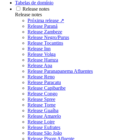
Tabelas de domínio
Release notes
Release notes
Próxima release ↗
Release Paraná
Release Zambeze
Release Negro/Purus
Release Tocantins
Release Inn
Release Volga
Release Hamza
Release Apa
Release Paranapanema Afluentes
Release Reno
Release Paracatu
Release Capibaribe
Release Congo
Release Spree
Release Torne
Release Guaíba
Release Amarelo
Release Loire
Release Eufrates
Release São João
Release Pisom Afluente