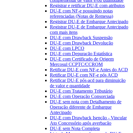
complementar de valor e/ou quantidade
Registrar e retificar DU-E com atributos
DU-E com NF-e possuindo notas
referenciadas (Notas de Remessa)
Registrar DU-E de Embarque Antecipado
Registrar DU-E de Embarque Antecipado
com mais itens
DU-E com Drawback Suspensão
DU-E com Drawback Devolução
DU-E com LPCO
DU-E com Depuração Estatística
DU-E com Certificado de Origem
Mercosul CCPTC/CCROM
Retificar DU-E com NF-e Antes do ACD
Retificar DU-E com NF-e pós ACD
Retificar DU-E pós-acd para diminuição
de valor e quantidade
DU-E com Tratamento Tributário
DU-E com Operação Consorciada
DU-E sem nota com Detalhamento de
Operação diferente de Embarque
Antecipado
DU-E com Drawback Isenção - Vincular
Ato Concessório após averbação
DU-E sem Nota Completa