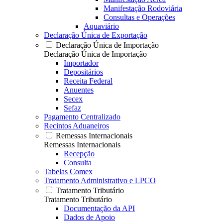
Manifestação Rodoviária
Consultas e Operações
Aquaviário
Declaração Única de Exportação
Declaração Única de Importação
Declaração Única de Importação
Importador
Depositários
Receita Federal
Anuentes
Secex
Sefaz
Pagamento Centralizado
Recintos Aduaneiros
Remessas Internacionais
Remessas Internacionais
Recepção
Consulta
Tabelas Comex
Tratamento Administrativo e LPCO
Tratamento Tributário
Tratamento Tributário
Documentação da API
Dados de Apoio