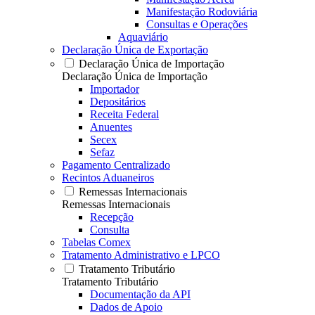
Manifestação Rodoviária
Consultas e Operações
Aquaviário
Declaração Única de Exportação
Declaração Única de Importação
Declaração Única de Importação
Importador
Depositários
Receita Federal
Anuentes
Secex
Sefaz
Pagamento Centralizado
Recintos Aduaneiros
Remessas Internacionais
Remessas Internacionais
Recepção
Consulta
Tabelas Comex
Tratamento Administrativo e LPCO
Tratamento Tributário
Tratamento Tributário
Documentação da API
Dados de Apoio