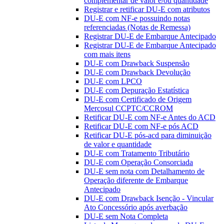
complementar de valor e/ou quantidade
Registrar e retificar DU-E com atributos
DU-E com NF-e possuindo notas
referenciadas (Notas de Remessa)
Registrar DU-E de Embarque Antecipado
Registrar DU-E de Embarque Antecipado
com mais itens
DU-E com Drawback Suspensão
DU-E com Drawback Devolução
DU-E com LPCO
DU-E com Depuração Estatística
DU-E com Certificado de Origem
Mercosul CCPTC/CCROM
Retificar DU-E com NF-e Antes do ACD
Retificar DU-E com NF-e pós ACD
Retificar DU-E pós-acd para diminuição
de valor e quantidade
DU-E com Tratamento Tributário
DU-E com Operação Consorciada
DU-E sem nota com Detalhamento de
Operação diferente de Embarque
Antecipado
DU-E com Drawback Isenção - Vincular
Ato Concessório após averbação
DU-E sem Nota Completa