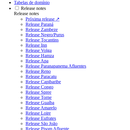
Tabelas de domínio
Release notes
Release notes
Próxima release ↗
Release Paraná
Release Zambeze
Release Negro/Purus
Release Tocantins
Release Inn
Release Volga
Release Hamza
Release Apa
Release Paranapanema Afluentes
Release Reno
Release Paracatu
Release Capibaribe
Release Congo
Release Spree
Release Torne
Release Guaíba
Release Amarelo
Release Loire
Release Eufrates
Release São João
Release Pisom Afluente