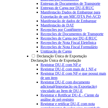
Entregas de Documentos de Transporte
Entregas de Carga por DU-E/RUC
Manifestação Dados de Embarque para
Exportação de um MIC/DTA Pré-ACD
Manifestação de dados de Embarque
Manifestação de DAT
Recepções por Contêineres
Recepções de Documentos de Transporte
Recepções de Carga por DU-E/RUC
Recepções de Nota Fiscal Eletrônica
Recepções de Nota Fiscal Formulário
Unitização de Carga
Declaração Única de Exportação
Declaração Única de Exportação
Registrar DU-E com NF-e
Registrar DU-E com mais de 1 NF-e
Registrar DU-E com NF-e que possui mais
de um item
Registrar DU-E com documento
adicional(Importação ou Exportação)
vinculado ao Item de DU-E
Registrar e Retificar DU-E - Ciente da
análise de pré-registro
Registrar e retificar DU-E com nota