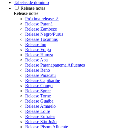
Tabelas de domínio
Release notes
Release notes
Próxima release ↗
Release Paraná
Release Zambeze
Release Negro/Purus
Release Tocantins
Release Inn
Release Volga
Release Hamza
Release Apa
Release Paranapanema Afluentes
Release Reno
Release Paracatu
Release Capibaribe
Release Congo
Release Spree
Release Torne
Release Guaíba
Release Amarelo
Release Loire
Release Eufrates
Release São João
Release Pisom Afluente