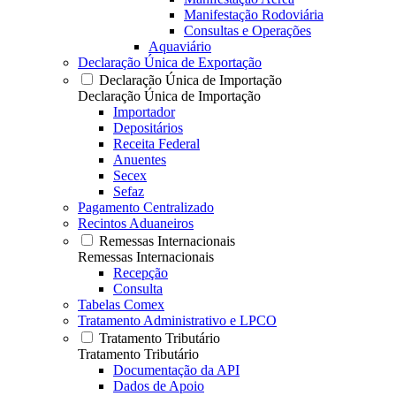
Manifestação Rodoviária
Consultas e Operações
Aquaviário
Declaração Única de Exportação
Declaração Única de Importação
Declaração Única de Importação
Importador
Depositários
Receita Federal
Anuentes
Secex
Sefaz
Pagamento Centralizado
Recintos Aduaneiros
Remessas Internacionais
Remessas Internacionais
Recepção
Consulta
Tabelas Comex
Tratamento Administrativo e LPCO
Tratamento Tributário
Tratamento Tributário
Documentação da API
Dados de Apoio