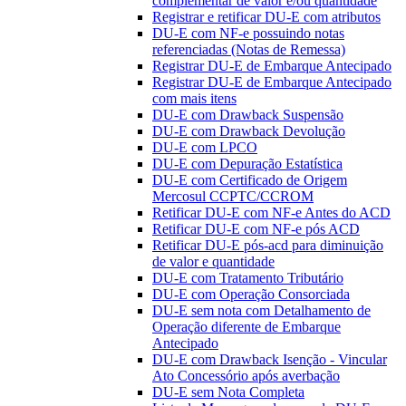
complementar de valor e/ou quantidade
Registrar e retificar DU-E com atributos
DU-E com NF-e possuindo notas
referenciadas (Notas de Remessa)
Registrar DU-E de Embarque Antecipado
Registrar DU-E de Embarque Antecipado
com mais itens
DU-E com Drawback Suspensão
DU-E com Drawback Devolução
DU-E com LPCO
DU-E com Depuração Estatística
DU-E com Certificado de Origem
Mercosul CCPTC/CCROM
Retificar DU-E com NF-e Antes do ACD
Retificar DU-E com NF-e pós ACD
Retificar DU-E pós-acd para diminuição
de valor e quantidade
DU-E com Tratamento Tributário
DU-E com Operação Consorciada
DU-E sem nota com Detalhamento de
Operação diferente de Embarque
Antecipado
DU-E com Drawback Isenção - Vincular
Ato Concessório após averbação
DU-E sem Nota Completa