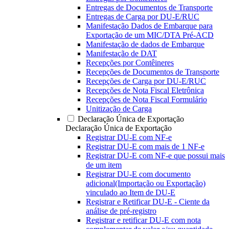
Entregas de Documentos de Transporte
Entregas de Carga por DU-E/RUC
Manifestação Dados de Embarque para
Exportação de um MIC/DTA Pré-ACD
Manifestação de dados de Embarque
Manifestação de DAT
Recepções por Contêineres
Recepções de Documentos de Transporte
Recepções de Carga por DU-E/RUC
Recepções de Nota Fiscal Eletrônica
Recepções de Nota Fiscal Formulário
Unitização de Carga
Declaração Única de Exportação
Declaração Única de Exportação
Registrar DU-E com NF-e
Registrar DU-E com mais de 1 NF-e
Registrar DU-E com NF-e que possui mais
de um item
Registrar DU-E com documento
adicional(Importação ou Exportação)
vinculado ao Item de DU-E
Registrar e Retificar DU-E - Ciente da
análise de pré-registro
Registrar e retificar DU-E com nota