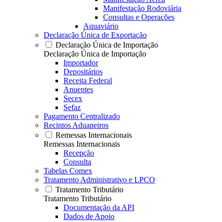
Manifestação Rodoviária
Consultas e Operações
Aquaviário
Declaração Única de Exportação
Declaração Única de Importação
Declaração Única de Importação
Importador
Depositários
Receita Federal
Anuentes
Secex
Sefaz
Pagamento Centralizado
Recintos Aduaneiros
Remessas Internacionais
Remessas Internacionais
Recepção
Consulta
Tabelas Comex
Tratamento Administrativo e LPCO
Tratamento Tributário
Tratamento Tributário
Documentação da API
Dados de Apoio