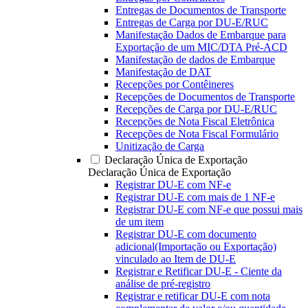
Entregas de Documentos de Transporte
Entregas de Carga por DU-E/RUC
Manifestação Dados de Embarque para
Exportação de um MIC/DTA Pré-ACD
Manifestação de dados de Embarque
Manifestação de DAT
Recepções por Contêineres
Recepções de Documentos de Transporte
Recepções de Carga por DU-E/RUC
Recepções de Nota Fiscal Eletrônica
Recepções de Nota Fiscal Formulário
Unitização de Carga
Declaração Única de Exportação
Declaração Única de Exportação
Registrar DU-E com NF-e
Registrar DU-E com mais de 1 NF-e
Registrar DU-E com NF-e que possui mais
de um item
Registrar DU-E com documento
adicional(Importação ou Exportação)
vinculado ao Item de DU-E
Registrar e Retificar DU-E - Ciente da
análise de pré-registro
Registrar e retificar DU-E com nota