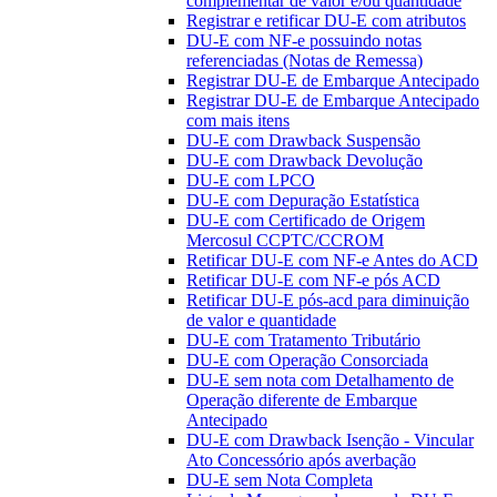
complementar de valor e/ou quantidade
Registrar e retificar DU-E com atributos
DU-E com NF-e possuindo notas
referenciadas (Notas de Remessa)
Registrar DU-E de Embarque Antecipado
Registrar DU-E de Embarque Antecipado
com mais itens
DU-E com Drawback Suspensão
DU-E com Drawback Devolução
DU-E com LPCO
DU-E com Depuração Estatística
DU-E com Certificado de Origem
Mercosul CCPTC/CCROM
Retificar DU-E com NF-e Antes do ACD
Retificar DU-E com NF-e pós ACD
Retificar DU-E pós-acd para diminuição
de valor e quantidade
DU-E com Tratamento Tributário
DU-E com Operação Consorciada
DU-E sem nota com Detalhamento de
Operação diferente de Embarque
Antecipado
DU-E com Drawback Isenção - Vincular
Ato Concessório após averbação
DU-E sem Nota Completa