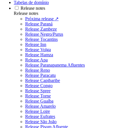
Tabelas de domínio
Release notes
Release notes
Próxima release ↗
Release Paraná
Release Zambeze
Release Negro/Purus
Release Tocantins
Release Inn
Release Volga
Release Hamza
Release Apa
Release Paranapanema Afluentes
Release Reno
Release Paracatu
Release Capibaribe
Release Congo
Release Spree
Release Torne
Release Guaíba
Release Amarelo
Release Loire
Release Eufrates
Release São João
Release Pisom Afluente