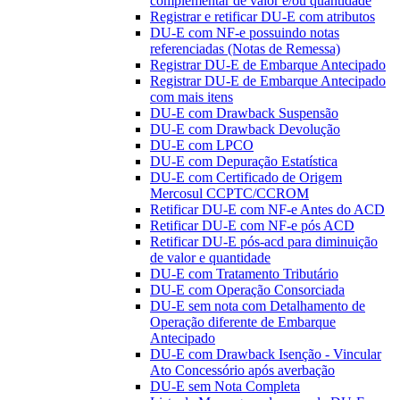
complementar de valor e/ou quantidade
Registrar e retificar DU-E com atributos
DU-E com NF-e possuindo notas
referenciadas (Notas de Remessa)
Registrar DU-E de Embarque Antecipado
Registrar DU-E de Embarque Antecipado
com mais itens
DU-E com Drawback Suspensão
DU-E com Drawback Devolução
DU-E com LPCO
DU-E com Depuração Estatística
DU-E com Certificado de Origem
Mercosul CCPTC/CCROM
Retificar DU-E com NF-e Antes do ACD
Retificar DU-E com NF-e pós ACD
Retificar DU-E pós-acd para diminuição
de valor e quantidade
DU-E com Tratamento Tributário
DU-E com Operação Consorciada
DU-E sem nota com Detalhamento de
Operação diferente de Embarque
Antecipado
DU-E com Drawback Isenção - Vincular
Ato Concessório após averbação
DU-E sem Nota Completa