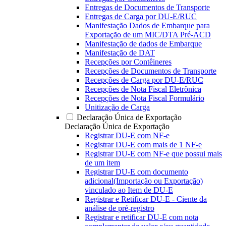
Entregas de Documentos de Transporte
Entregas de Carga por DU-E/RUC
Manifestação Dados de Embarque para
Exportação de um MIC/DTA Pré-ACD
Manifestação de dados de Embarque
Manifestação de DAT
Recepções por Contêineres
Recepções de Documentos de Transporte
Recepções de Carga por DU-E/RUC
Recepções de Nota Fiscal Eletrônica
Recepções de Nota Fiscal Formulário
Unitização de Carga
Declaração Única de Exportação
Declaração Única de Exportação
Registrar DU-E com NF-e
Registrar DU-E com mais de 1 NF-e
Registrar DU-E com NF-e que possui mais
de um item
Registrar DU-E com documento
adicional(Importação ou Exportação)
vinculado ao Item de DU-E
Registrar e Retificar DU-E - Ciente da
análise de pré-registro
Registrar e retificar DU-E com nota