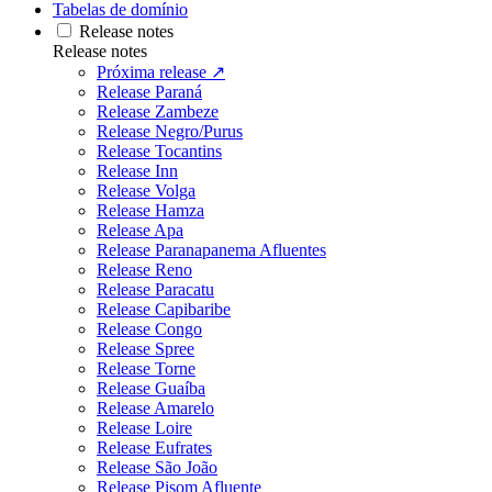
Tabelas de domínio
Release notes
Release notes
Próxima release ↗
Release Paraná
Release Zambeze
Release Negro/Purus
Release Tocantins
Release Inn
Release Volga
Release Hamza
Release Apa
Release Paranapanema Afluentes
Release Reno
Release Paracatu
Release Capibaribe
Release Congo
Release Spree
Release Torne
Release Guaíba
Release Amarelo
Release Loire
Release Eufrates
Release São João
Release Pisom Afluente