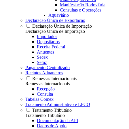
Manifestação Rodoviária
Consultas e Operações
Aquaviário
Declaração Única de Exportação
Declaração Única de Importação
Declaração Única de Importação
Importador
Depositários
Receita Federal
Anuentes
Secex
Sefaz
Pagamento Centralizado
Recintos Aduaneiros
Remessas Internacionais
Remessas Internacionais
Recepção
Consulta
Tabelas Comex
Tratamento Administrativo e LPCO
Tratamento Tributário
Tratamento Tributário
Documentação da API
Dados de Apoio