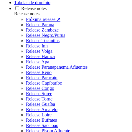
Tabelas de domínio
Release notes
Release notes
Próxima release ↗
Release Paraná
Release Zambeze
Release Negro/Purus
Release Tocantins
Release Inn
Release Volga
Release Hamza
Release Apa
Release Paranapanema Afluentes
Release Reno
Release Paracatu
Release Capibaribe
Release Congo
Release Spree
Release Torne
Release Guaíba
Release Amarelo
Release Loire
Release Eufrates
Release São João
Release Pisom Afluente