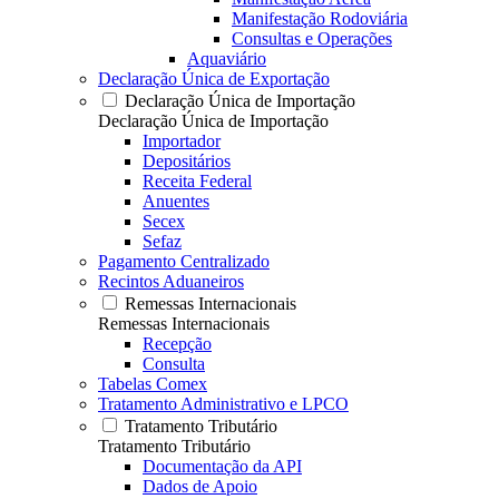
Manifestação Rodoviária
Consultas e Operações
Aquaviário
Declaração Única de Exportação
Declaração Única de Importação
Declaração Única de Importação
Importador
Depositários
Receita Federal
Anuentes
Secex
Sefaz
Pagamento Centralizado
Recintos Aduaneiros
Remessas Internacionais
Remessas Internacionais
Recepção
Consulta
Tabelas Comex
Tratamento Administrativo e LPCO
Tratamento Tributário
Tratamento Tributário
Documentação da API
Dados de Apoio