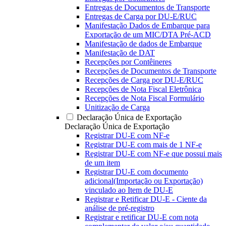
Entregas de Documentos de Transporte
Entregas de Carga por DU-E/RUC
Manifestação Dados de Embarque para
Exportação de um MIC/DTA Pré-ACD
Manifestação de dados de Embarque
Manifestação de DAT
Recepções por Contêineres
Recepções de Documentos de Transporte
Recepções de Carga por DU-E/RUC
Recepções de Nota Fiscal Eletrônica
Recepções de Nota Fiscal Formulário
Unitização de Carga
Declaração Única de Exportação
Declaração Única de Exportação
Registrar DU-E com NF-e
Registrar DU-E com mais de 1 NF-e
Registrar DU-E com NF-e que possui mais
de um item
Registrar DU-E com documento
adicional(Importação ou Exportação)
vinculado ao Item de DU-E
Registrar e Retificar DU-E - Ciente da
análise de pré-registro
Registrar e retificar DU-E com nota