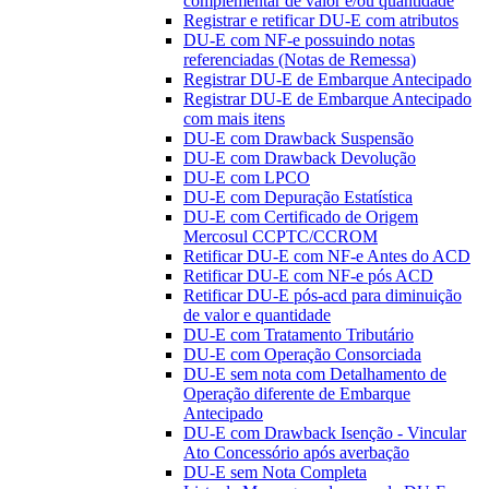
complementar de valor e/ou quantidade
Registrar e retificar DU-E com atributos
DU-E com NF-e possuindo notas
referenciadas (Notas de Remessa)
Registrar DU-E de Embarque Antecipado
Registrar DU-E de Embarque Antecipado
com mais itens
DU-E com Drawback Suspensão
DU-E com Drawback Devolução
DU-E com LPCO
DU-E com Depuração Estatística
DU-E com Certificado de Origem
Mercosul CCPTC/CCROM
Retificar DU-E com NF-e Antes do ACD
Retificar DU-E com NF-e pós ACD
Retificar DU-E pós-acd para diminuição
de valor e quantidade
DU-E com Tratamento Tributário
DU-E com Operação Consorciada
DU-E sem nota com Detalhamento de
Operação diferente de Embarque
Antecipado
DU-E com Drawback Isenção - Vincular
Ato Concessório após averbação
DU-E sem Nota Completa