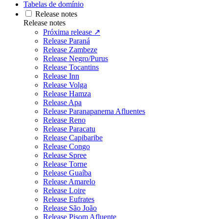
Tabelas de domínio
Release notes
Release notes
Próxima release ↗
Release Paraná
Release Zambeze
Release Negro/Purus
Release Tocantins
Release Inn
Release Volga
Release Hamza
Release Apa
Release Paranapanema Afluentes
Release Reno
Release Paracatu
Release Capibaribe
Release Congo
Release Spree
Release Torne
Release Guaíba
Release Amarelo
Release Loire
Release Eufrates
Release São João
Release Pisom Afluente