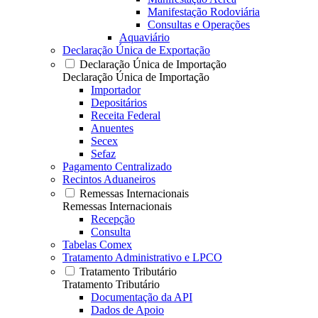
Manifestação Rodoviária
Consultas e Operações
Aquaviário
Declaração Única de Exportação
Declaração Única de Importação
Declaração Única de Importação
Importador
Depositários
Receita Federal
Anuentes
Secex
Sefaz
Pagamento Centralizado
Recintos Aduaneiros
Remessas Internacionais
Remessas Internacionais
Recepção
Consulta
Tabelas Comex
Tratamento Administrativo e LPCO
Tratamento Tributário
Tratamento Tributário
Documentação da API
Dados de Apoio