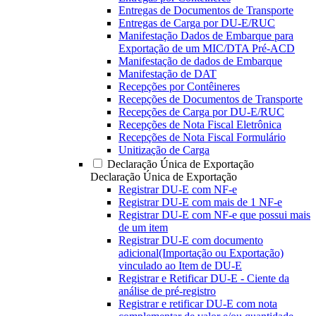
Entregas de Documentos de Transporte
Entregas de Carga por DU-E/RUC
Manifestação Dados de Embarque para
Exportação de um MIC/DTA Pré-ACD
Manifestação de dados de Embarque
Manifestação de DAT
Recepções por Contêineres
Recepções de Documentos de Transporte
Recepções de Carga por DU-E/RUC
Recepções de Nota Fiscal Eletrônica
Recepções de Nota Fiscal Formulário
Unitização de Carga
Declaração Única de Exportação
Declaração Única de Exportação
Registrar DU-E com NF-e
Registrar DU-E com mais de 1 NF-e
Registrar DU-E com NF-e que possui mais
de um item
Registrar DU-E com documento
adicional(Importação ou Exportação)
vinculado ao Item de DU-E
Registrar e Retificar DU-E - Ciente da
análise de pré-registro
Registrar e retificar DU-E com nota