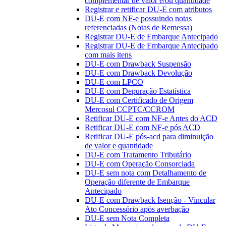
complementar de valor e/ou quantidade
Registrar e retificar DU-E com atributos
DU-E com NF-e possuindo notas
referenciadas (Notas de Remessa)
Registrar DU-E de Embarque Antecipado
Registrar DU-E de Embarque Antecipado
com mais itens
DU-E com Drawback Suspensão
DU-E com Drawback Devolução
DU-E com LPCO
DU-E com Depuração Estatística
DU-E com Certificado de Origem
Mercosul CCPTC/CCROM
Retificar DU-E com NF-e Antes do ACD
Retificar DU-E com NF-e pós ACD
Retificar DU-E pós-acd para diminuição
de valor e quantidade
DU-E com Tratamento Tributário
DU-E com Operação Consorciada
DU-E sem nota com Detalhamento de
Operação diferente de Embarque
Antecipado
DU-E com Drawback Isenção - Vincular
Ato Concessório após averbação
DU-E sem Nota Completa