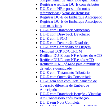
complementar de valor e/ou quantidade
Registrar e retificar DU-E com atributos
DU-E com NF-e possuindo notas
referenciadas (Notas de Remessa)
Registrar DU-E de Embarque Antecipado
Registrar DU-E de Embarque Antecipado
com mais itens
DU-E com Drawback Suspensão
DU-E com Drawback Devolução
DU-E com LPCO
DU-E com Depuração Estatística
DU-E com Certificado de Origem
Mercosul CCPTC/CCROM
Retificar DU-E com NF-e Antes do ACD
Retificar DU-E com NF-e pós ACD
Retificar DU-E pós-acd para diminuição
de valor e quantidade
DU-E com Tratamento Tributário
DU-E com Operação Consorciada
DU-E sem nota com Detalhamento de
Operação diferente de Embarque
Antecipado
DU-E com Drawback Isenção - Vincular
Ato Concessório após averbação
DU-E sem Nota Completa