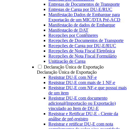
Entregas de Documentos de Transporte
Entregas de Carga por DU-E/RUC
Manifestação Dados de Embarque para
Exportação de um MIC/DTA Pré-ACD
Manifestação de dados de Embarque
Manifestação de DAT
Recepções por Contêineres
Recepções de Documentos de Transporte
Recepções de Carga por DU-E/RUC
Recepções de Nota Fiscal Eletrônica
Recepções de Nota Fiscal Formulário
Unitização de Carga
Declaração Única de Exportação
Declaração Única de Exportação
Registrar DU-E com NF-e
Registrar DU-E com mais de 1 NF-e
Registrar DU-E com NF-e que possui mais
de um item
Registrar DU-E com documento
adicional(Importação ou Exportação)
vinculado ao Item de DU-E
Registrar e Retificar DU-E - Ciente da
análise de pré-registro
Registrar e retificar DU-E com nota