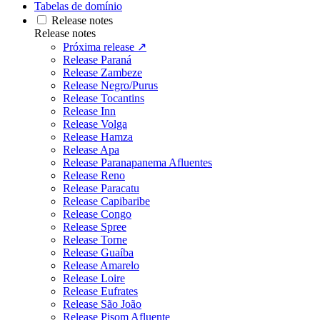
Tabelas de domínio
Release notes
Release notes
Próxima release ↗
Release Paraná
Release Zambeze
Release Negro/Purus
Release Tocantins
Release Inn
Release Volga
Release Hamza
Release Apa
Release Paranapanema Afluentes
Release Reno
Release Paracatu
Release Capibaribe
Release Congo
Release Spree
Release Torne
Release Guaíba
Release Amarelo
Release Loire
Release Eufrates
Release São João
Release Pisom Afluente