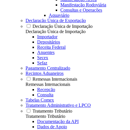
Manifestação Rodoviária
Consultas e Operações
Aquaviário
Declaração Única de Exportação
Declaração Única de Importação
Declaração Única de Importação
Importador
Depositários
Receita Federal
Anuentes
Secex
Sefaz
Pagamento Centralizado
Recintos Aduaneiros
Remessas Internacionais
Remessas Internacionais
Recepção
Consulta
Tabelas Comex
Tratamento Administrativo e LPCO
Tratamento Tributário
Tratamento Tributário
Documentação da API
Dados de Apoio