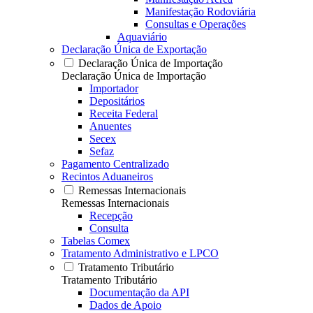
Manifestação Rodoviária
Consultas e Operações
Aquaviário
Declaração Única de Exportação
Declaração Única de Importação
Declaração Única de Importação
Importador
Depositários
Receita Federal
Anuentes
Secex
Sefaz
Pagamento Centralizado
Recintos Aduaneiros
Remessas Internacionais
Remessas Internacionais
Recepção
Consulta
Tabelas Comex
Tratamento Administrativo e LPCO
Tratamento Tributário
Tratamento Tributário
Documentação da API
Dados de Apoio