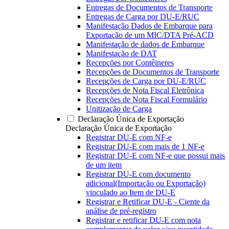
Entregas de Documentos de Transporte
Entregas de Carga por DU-E/RUC
Manifestação Dados de Embarque para
Exportação de um MIC/DTA Pré-ACD
Manifestação de dados de Embarque
Manifestação de DAT
Recepções por Contêineres
Recepções de Documentos de Transporte
Recepções de Carga por DU-E/RUC
Recepções de Nota Fiscal Eletrônica
Recepções de Nota Fiscal Formulário
Unitização de Carga
Declaração Única de Exportação
Declaração Única de Exportação
Registrar DU-E com NF-e
Registrar DU-E com mais de 1 NF-e
Registrar DU-E com NF-e que possui mais
de um item
Registrar DU-E com documento
adicional(Importação ou Exportação)
vinculado ao Item de DU-E
Registrar e Retificar DU-E - Ciente da
análise de pré-registro
Registrar e retificar DU-E com nota