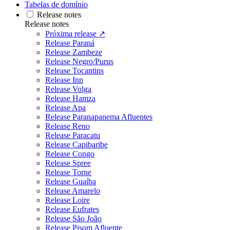
Tabelas de domínio
Release notes
Release notes
Próxima release ↗
Release Paraná
Release Zambeze
Release Negro/Purus
Release Tocantins
Release Inn
Release Volga
Release Hamza
Release Apa
Release Paranapanema Afluentes
Release Reno
Release Paracatu
Release Capibaribe
Release Congo
Release Spree
Release Torne
Release Guaíba
Release Amarelo
Release Loire
Release Eufrates
Release São João
Release Pisom Afluente