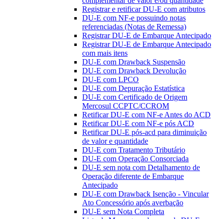
complementar de valor e/ou quantidade
Registrar e retificar DU-E com atributos
DU-E com NF-e possuindo notas
referenciadas (Notas de Remessa)
Registrar DU-E de Embarque Antecipado
Registrar DU-E de Embarque Antecipado
com mais itens
DU-E com Drawback Suspensão
DU-E com Drawback Devolução
DU-E com LPCO
DU-E com Depuração Estatística
DU-E com Certificado de Origem
Mercosul CCPTC/CCROM
Retificar DU-E com NF-e Antes do ACD
Retificar DU-E com NF-e pós ACD
Retificar DU-E pós-acd para diminuição
de valor e quantidade
DU-E com Tratamento Tributário
DU-E com Operação Consorciada
DU-E sem nota com Detalhamento de
Operação diferente de Embarque
Antecipado
DU-E com Drawback Isenção - Vincular
Ato Concessório após averbação
DU-E sem Nota Completa