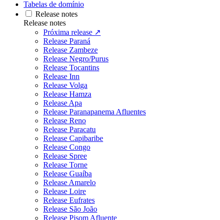
Tabelas de domínio
Release notes
Release notes
Próxima release ↗
Release Paraná
Release Zambeze
Release Negro/Purus
Release Tocantins
Release Inn
Release Volga
Release Hamza
Release Apa
Release Paranapanema Afluentes
Release Reno
Release Paracatu
Release Capibaribe
Release Congo
Release Spree
Release Torne
Release Guaíba
Release Amarelo
Release Loire
Release Eufrates
Release São João
Release Pisom Afluente