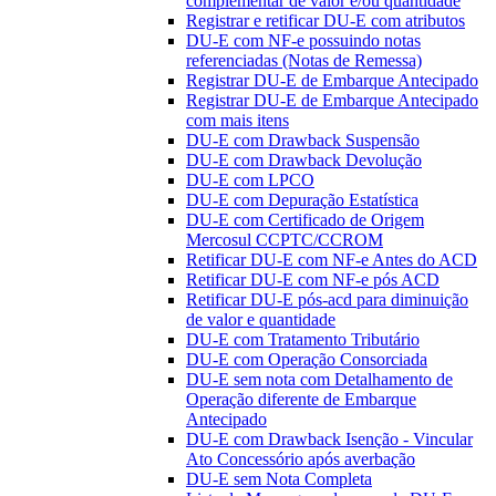
complementar de valor e/ou quantidade
Registrar e retificar DU-E com atributos
DU-E com NF-e possuindo notas
referenciadas (Notas de Remessa)
Registrar DU-E de Embarque Antecipado
Registrar DU-E de Embarque Antecipado
com mais itens
DU-E com Drawback Suspensão
DU-E com Drawback Devolução
DU-E com LPCO
DU-E com Depuração Estatística
DU-E com Certificado de Origem
Mercosul CCPTC/CCROM
Retificar DU-E com NF-e Antes do ACD
Retificar DU-E com NF-e pós ACD
Retificar DU-E pós-acd para diminuição
de valor e quantidade
DU-E com Tratamento Tributário
DU-E com Operação Consorciada
DU-E sem nota com Detalhamento de
Operação diferente de Embarque
Antecipado
DU-E com Drawback Isenção - Vincular
Ato Concessório após averbação
DU-E sem Nota Completa