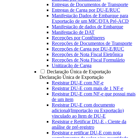
Entregas de Documentos de Transporte
Entregas de Carga por DU-E/RUC
Manifestação Dados de Embarque para
Exportação de um MIC/DTA Pré-ACD
Manifestação de dados de Embarque
Manifestação de DAT
Recepções por Contêineres
Recepções de Documentos de Transporte
Recepções de Carga por DU-E/RUC
Recepções de Nota Fiscal Eletrônica
Recepções de Nota Fiscal Formulário
Unitização de Carga
Declaração Única de Exportação
Declaração Única de Exportação
Registrar DU-E com NF-e
Registrar DU-E com mais de 1 NF-e
Registrar DU-E com NF-e que possui mais
de um item
Registrar DU-E com documento
adicional(Importação ou Exportação)
vinculado ao Item de DU-E
Registrar e Retificar DU-E - Ciente da
análise de pré-registro
Registrar e retificar DU-E com nota