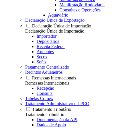
Manifestação Rodoviária
Consultas e Operações
Aquaviário
Declaração Única de Exportação
Declaração Única de Importação
Declaração Única de Importação
Importador
Depositários
Receita Federal
Anuentes
Secex
Sefaz
Pagamento Centralizado
Recintos Aduaneiros
Remessas Internacionais
Remessas Internacionais
Recepção
Consulta
Tabelas Comex
Tratamento Administrativo e LPCO
Tratamento Tributário
Tratamento Tributário
Documentação da API
Dados de Apoio