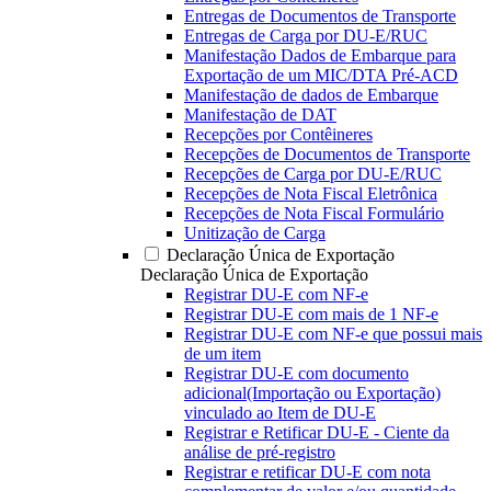
Entregas de Documentos de Transporte
Entregas de Carga por DU-E/RUC
Manifestação Dados de Embarque para
Exportação de um MIC/DTA Pré-ACD
Manifestação de dados de Embarque
Manifestação de DAT
Recepções por Contêineres
Recepções de Documentos de Transporte
Recepções de Carga por DU-E/RUC
Recepções de Nota Fiscal Eletrônica
Recepções de Nota Fiscal Formulário
Unitização de Carga
Declaração Única de Exportação
Declaração Única de Exportação
Registrar DU-E com NF-e
Registrar DU-E com mais de 1 NF-e
Registrar DU-E com NF-e que possui mais
de um item
Registrar DU-E com documento
adicional(Importação ou Exportação)
vinculado ao Item de DU-E
Registrar e Retificar DU-E - Ciente da
análise de pré-registro
Registrar e retificar DU-E com nota