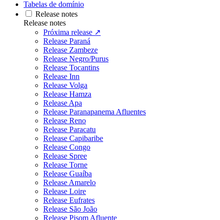
Tabelas de domínio
Release notes
Release notes
Próxima release ↗
Release Paraná
Release Zambeze
Release Negro/Purus
Release Tocantins
Release Inn
Release Volga
Release Hamza
Release Apa
Release Paranapanema Afluentes
Release Reno
Release Paracatu
Release Capibaribe
Release Congo
Release Spree
Release Torne
Release Guaíba
Release Amarelo
Release Loire
Release Eufrates
Release São João
Release Pisom Afluente