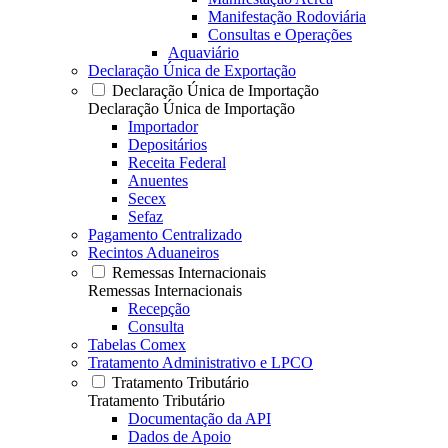
Manifestação Rodoviária
Consultas e Operações
Aquaviário
Declaração Única de Exportação
Declaração Única de Importação
Declaração Única de Importação
Importador
Depositários
Receita Federal
Anuentes
Secex
Sefaz
Pagamento Centralizado
Recintos Aduaneiros
Remessas Internacionais
Remessas Internacionais
Recepção
Consulta
Tabelas Comex
Tratamento Administrativo e LPCO
Tratamento Tributário
Tratamento Tributário
Documentação da API
Dados de Apoio