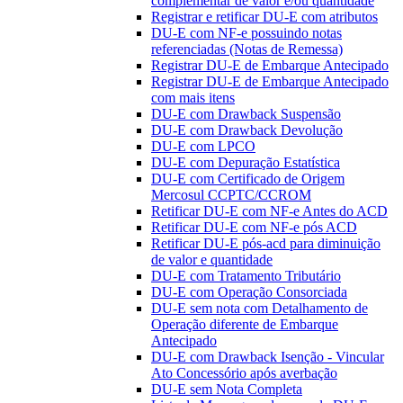
complementar de valor e/ou quantidade
Registrar e retificar DU-E com atributos
DU-E com NF-e possuindo notas
referenciadas (Notas de Remessa)
Registrar DU-E de Embarque Antecipado
Registrar DU-E de Embarque Antecipado
com mais itens
DU-E com Drawback Suspensão
DU-E com Drawback Devolução
DU-E com LPCO
DU-E com Depuração Estatística
DU-E com Certificado de Origem
Mercosul CCPTC/CCROM
Retificar DU-E com NF-e Antes do ACD
Retificar DU-E com NF-e pós ACD
Retificar DU-E pós-acd para diminuição
de valor e quantidade
DU-E com Tratamento Tributário
DU-E com Operação Consorciada
DU-E sem nota com Detalhamento de
Operação diferente de Embarque
Antecipado
DU-E com Drawback Isenção - Vincular
Ato Concessório após averbação
DU-E sem Nota Completa