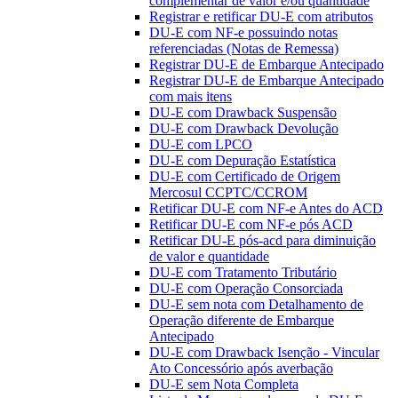
complementar de valor e/ou quantidade
Registrar e retificar DU-E com atributos
DU-E com NF-e possuindo notas
referenciadas (Notas de Remessa)
Registrar DU-E de Embarque Antecipado
Registrar DU-E de Embarque Antecipado
com mais itens
DU-E com Drawback Suspensão
DU-E com Drawback Devolução
DU-E com LPCO
DU-E com Depuração Estatística
DU-E com Certificado de Origem
Mercosul CCPTC/CCROM
Retificar DU-E com NF-e Antes do ACD
Retificar DU-E com NF-e pós ACD
Retificar DU-E pós-acd para diminuição
de valor e quantidade
DU-E com Tratamento Tributário
DU-E com Operação Consorciada
DU-E sem nota com Detalhamento de
Operação diferente de Embarque
Antecipado
DU-E com Drawback Isenção - Vincular
Ato Concessório após averbação
DU-E sem Nota Completa