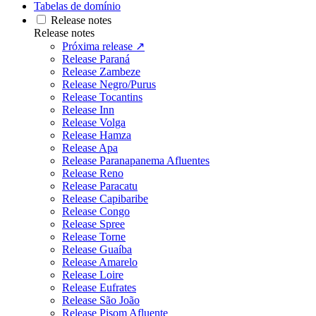
Tabelas de domínio
Release notes
Release notes
Próxima release ↗
Release Paraná
Release Zambeze
Release Negro/Purus
Release Tocantins
Release Inn
Release Volga
Release Hamza
Release Apa
Release Paranapanema Afluentes
Release Reno
Release Paracatu
Release Capibaribe
Release Congo
Release Spree
Release Torne
Release Guaíba
Release Amarelo
Release Loire
Release Eufrates
Release São João
Release Pisom Afluente