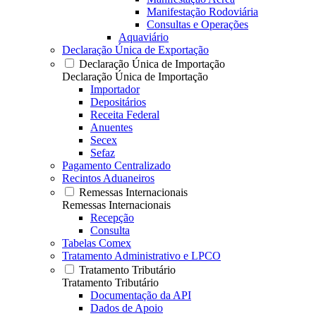
Manifestação Rodoviária
Consultas e Operações
Aquaviário
Declaração Única de Exportação
Declaração Única de Importação
Declaração Única de Importação
Importador
Depositários
Receita Federal
Anuentes
Secex
Sefaz
Pagamento Centralizado
Recintos Aduaneiros
Remessas Internacionais
Remessas Internacionais
Recepção
Consulta
Tabelas Comex
Tratamento Administrativo e LPCO
Tratamento Tributário
Tratamento Tributário
Documentação da API
Dados de Apoio