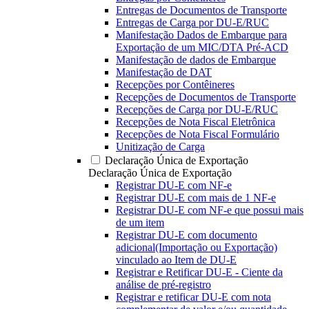
Entregas de Documentos de Transporte
Entregas de Carga por DU-E/RUC
Manifestação Dados de Embarque para
Exportação de um MIC/DTA Pré-ACD
Manifestação de dados de Embarque
Manifestação de DAT
Recepções por Contêineres
Recepções de Documentos de Transporte
Recepções de Carga por DU-E/RUC
Recepções de Nota Fiscal Eletrônica
Recepções de Nota Fiscal Formulário
Unitização de Carga
Declaração Única de Exportação
Declaração Única de Exportação
Registrar DU-E com NF-e
Registrar DU-E com mais de 1 NF-e
Registrar DU-E com NF-e que possui mais
de um item
Registrar DU-E com documento
adicional(Importação ou Exportação)
vinculado ao Item de DU-E
Registrar e Retificar DU-E - Ciente da
análise de pré-registro
Registrar e retificar DU-E com nota