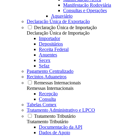
Manifestação Rodoviária
Consultas e Operações
Aquaviário
Declaração Única de Exportação
Declaração Única de Importação
Declaração Única de Importação
Importador
Depositários
Receita Federal
Anuentes
Secex
Sefaz
Pagamento Centralizado
Recintos Aduaneiros
Remessas Internacionais
Remessas Internacionais
Recepção
Consulta
Tabelas Comex
Tratamento Administrativo e LPCO
Tratamento Tributário
Tratamento Tributário
Documentação da API
Dados de Apoio