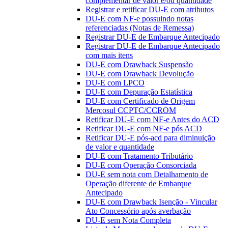
complementar de valor e/ou quantidade
Registrar e retificar DU-E com atributos
DU-E com NF-e possuindo notas
referenciadas (Notas de Remessa)
Registrar DU-E de Embarque Antecipado
Registrar DU-E de Embarque Antecipado
com mais itens
DU-E com Drawback Suspensão
DU-E com Drawback Devolução
DU-E com LPCO
DU-E com Depuração Estatística
DU-E com Certificado de Origem
Mercosul CCPTC/CCROM
Retificar DU-E com NF-e Antes do ACD
Retificar DU-E com NF-e pós ACD
Retificar DU-E pós-acd para diminuição
de valor e quantidade
DU-E com Tratamento Tributário
DU-E com Operação Consorciada
DU-E sem nota com Detalhamento de
Operação diferente de Embarque
Antecipado
DU-E com Drawback Isenção - Vincular
Ato Concessório após averbação
DU-E sem Nota Completa