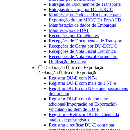
Entregas de Documentos de Transporte
Entregas de Carga por DU-E/RUC
Manifestação Dados de Embarque para
Exportação de um MIC/DTA Pré-ACD
Manifestação de dados de Embarque
Manifestação de DAT
Recepções por Contêineres
Recepções de Documentos de Transporte
Recepções de Carga por DU-E/RUC
Recepções de Nota Fiscal Eletrônica
Recepções de Nota Fiscal Formulário
Unitização de Carga
Declaração Única de Exportação
Declaração Única de Exportação
Registrar DU-E com NF-e
Registrar DU-E com mais de 1 NF-e
Registrar DU-E com NF-e que possui mais
de um item
Registrar DU-E com documento
adicional(Importação ou Exportação)
vinculado ao Item de DU-E
Registrar e Retificar DU-E - Ciente da
análise de pré-registro
Registrar e retificar DU-E com nota