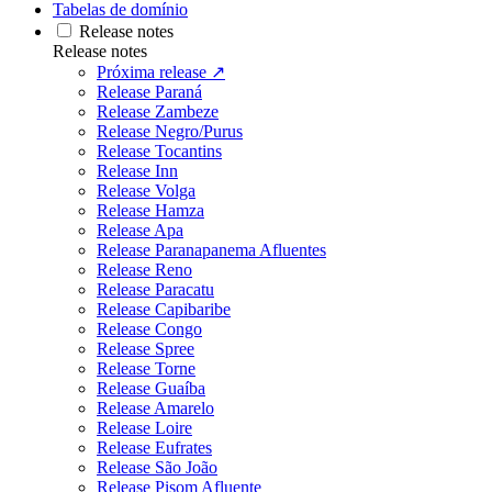
Tabelas de domínio
Release notes
Release notes
Próxima release ↗
Release Paraná
Release Zambeze
Release Negro/Purus
Release Tocantins
Release Inn
Release Volga
Release Hamza
Release Apa
Release Paranapanema Afluentes
Release Reno
Release Paracatu
Release Capibaribe
Release Congo
Release Spree
Release Torne
Release Guaíba
Release Amarelo
Release Loire
Release Eufrates
Release São João
Release Pisom Afluente