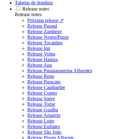
Tabelas de domínio
Release notes
Release notes
Próxima release ↗
Release Paraná
Release Zambeze
Release Negro/Purus
Release Tocantins
Release Inn
Release Volga
Release Hamza
Release Apa
Release Paranapanema Afluentes
Release Reno
Release Paracatu
Release Capibaribe
Release Congo
Release Spree
Release Torne
Release Guaíba
Release Amarelo
Release Loire
Release Eufrates
Release São João
Release Pisom Afluente