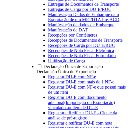
Entregas de Documentos de Transporte
Entregas de Carga por DU-E/RUC
Manifestação Dados de Embarque para
Exportação de um MIC/DTA Pré-ACD
Manifestação de dados de Embarque
Manifestação de DAT
Recepções por Contêineres
Recepções de Documentos de Transporte
Recepções de Carga por DU-E/RUC
Recepções de Nota Fiscal Eletrônica
Recepções de Nota Fiscal Formulário
Unitização de Carga
Declaração Única de Exportação
Declaração Única de Exportação
Registrar DU-E com NF-e
Registrar DU-E com mais de 1 NF-e
Registrar DU-E com NF-e que possui mais
de um item
Registrar DU-E com documento
adicional(Importação ou Exportação)
vinculado ao Item de DU-E
Registrar e Retificar DU-E - Ciente da
análise de pré-registro
Registrar e retificar DU-E com nota