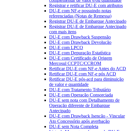
complementar de valor e/ou quantidade
Registrar e retificar DU-E com atributos
DU-E com NF-e possuindo notas
referenciadas (Notas de Remessa)
Registrar DU-E de Embarque Antecipado
Registrar DU-E de Embarque Antecipado
com mais itens
DU-E com Drawback Suspensão
DU-E com Drawback Devolução
DU-E com LPCO
DU-E com Depuração Estatística
DU-E com Certificado de Origem
Mercosul CCPTC/CCROM
Retificar DU-E com NF-e Antes do ACD
Retificar DU-E com NF-e pós ACD
Retificar DU-E pós-acd para diminuição
de valor e quantidade
DU-E com Tratamento Tributário
DU-E com Operação Consorciada
DU-E sem nota com Detalhamento de
Operação diferente de Embarque
Antecipado
DU-E com Drawback Isenção - Vincular
Ato Concessório após averbação
DU-E sem Nota Completa