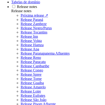
Tabelas de domínio
Release notes
Release notes
Próxima release ↗
Release Paraná
Release Zambeze
Release Negro/Purus
Release Tocantins
Release Inn
Release Volga
Release Hamza
Release Apa
Release Paranapanema Afluentes
Release Reno
Release Paracatu
Release Capibaribe
Release Congo
Release Spree
Release Torne
Release Guaíba
Release Amarelo
Release Loire
Release Eufrates
Release São João
Release Pisom Afluente