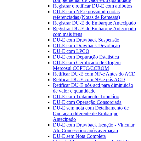
complementar de valor e/ou quantidade
Registrar e retificar DU-E com atributos
DU-E com NF-e possuindo notas
referenciadas (Notas de Remessa)
Registrar DU-E de Embarque Antecipado
Registrar DU-E de Embarque Antecipado
com mais itens
DU-E com Drawback Suspensão
DU-E com Drawback Devolução
DU-E com LPCO
DU-E com Depuração Estatística
DU-E com Certificado de Origem
Mercosul CCPTC/CCROM
Retificar DU-E com NF-e Antes do ACD
Retificar DU-E com NF-e pós ACD
Retificar DU-E pós-acd para diminuição
de valor e quantidade
DU-E com Tratamento Tributário
DU-E com Operação Consorciada
DU-E sem nota com Detalhamento de
Operação diferente de Embarque
Antecipado
DU-E com Drawback Isenção - Vincular
Ato Concessório após averbação
DU-E sem Nota Completa