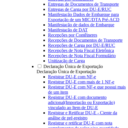
Entregas de Documentos de Transporte
Entregas de Carga por DU-E/RUC
Manifestação Dados de Embarque para
Exportação de um MIC/DTA Pré-ACD
Manifestação de dados de Embarque
Manifestação de DAT
Recepções por Contêineres
Recepções de Documentos de Transporte
Recepções de Carga por DU-E/RUC
Recepções de Nota Fiscal Eletrônica
Recepções de Nota Fiscal Formulário
Unitização de Carga
Declaração Única de Exportação
Declaração Única de Exportação
Registrar DU-E com NF-e
Registrar DU-E com mais de 1 NF-e
Registrar DU-E com NF-e que possui mais
de um item
Registrar DU-E com documento
adicional(Importação ou Exportação)
vinculado ao Item de DU-E
Registrar e Retificar DU-E - Ciente da
análise de pré-registro
Registrar e retificar DU-E com nota