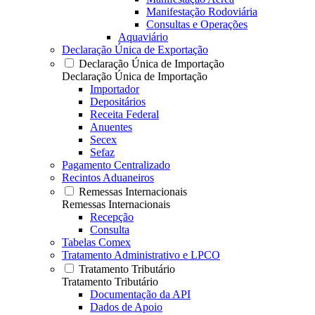
Manifestação Rodoviária
Consultas e Operações
Aquaviário
Declaração Única de Exportação
Declaração Única de Importação
Declaração Única de Importação
Importador
Depositários
Receita Federal
Anuentes
Secex
Sefaz
Pagamento Centralizado
Recintos Aduaneiros
Remessas Internacionais
Remessas Internacionais
Recepção
Consulta
Tabelas Comex
Tratamento Administrativo e LPCO
Tratamento Tributário
Tratamento Tributário
Documentação da API
Dados de Apoio