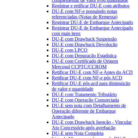
complementar de valor e/ou quantidade
Registrar e retificar DU-E com atributos
DU-E com NF-e possuindo notas
referenciadas (Notas de Remessa)
Registrar DU-E de Embarque Antecipado
Registrar DU-E de Embarque Antecipado
com mais itens
DU-E com Drawback Suspensão
DU-E com Drawback Devolução
DU-E com LPCO
DU-E com Depuração Estatística
DU-E com Certificado de Origem
Mercosul CCPTC/CCROM
Retificar DU-E com NF-e Antes do ACD
Retificar DU-E com NF-e pós ACD
Retificar DU-E pós-acd para diminuição
de valor e quantidade
DU-E com Tratamento Tributário
DU-E com Operação Consorciada
DU-E sem nota com Detalhamento de
Operação diferente de Embarque
Antecipado
DU-E com Drawback Isenção - Vincular
Ato Concessório após averbação
DU-E sem Nota Completa