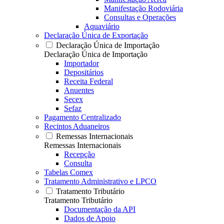
Manifestação Rodoviária
Consultas e Operações
Aquaviário
Declaração Única de Exportação
Declaração Única de Importação
Declaração Única de Importação
Importador
Depositários
Receita Federal
Anuentes
Secex
Sefaz
Pagamento Centralizado
Recintos Aduaneiros
Remessas Internacionais
Remessas Internacionais
Recepção
Consulta
Tabelas Comex
Tratamento Administrativo e LPCO
Tratamento Tributário
Tratamento Tributário
Documentação da API
Dados de Apoio