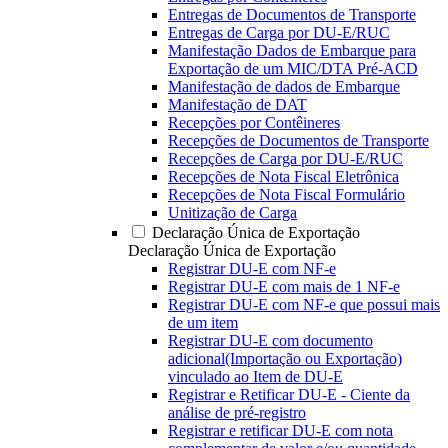
Entregas de Documentos de Transporte
Entregas de Carga por DU-E/RUC
Manifestação Dados de Embarque para
Exportação de um MIC/DTA Pré-ACD
Manifestação de dados de Embarque
Manifestação de DAT
Recepções por Contêineres
Recepções de Documentos de Transporte
Recepções de Carga por DU-E/RUC
Recepções de Nota Fiscal Eletrônica
Recepções de Nota Fiscal Formulário
Unitização de Carga
Declaração Única de Exportação
Declaração Única de Exportação
Registrar DU-E com NF-e
Registrar DU-E com mais de 1 NF-e
Registrar DU-E com NF-e que possui mais
de um item
Registrar DU-E com documento
adicional(Importação ou Exportação)
vinculado ao Item de DU-E
Registrar e Retificar DU-E - Ciente da
análise de pré-registro
Registrar e retificar DU-E com nota