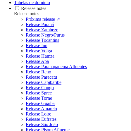
Tabelas de domínio
Release notes
Release notes
Próxima release ↗
Release Paraná
Release Zambeze
Release Negro/Purus
Release Tocantins
Release Inn
Release Volga
Release Hamza
Release Apa
Release Paranapanema Afluentes
Release Reno
Release Paracatu
Release Capibaribe
Release Congo
Release Spree
Release Torne
Release Guaíba
Release Amarelo
Release Loire
Release Eufrates
Release São João
Release Pisom Afluente