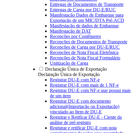
Entregas de Documentos de Transporte
Entregas de Carga por DU-E/RUC
Manifestação Dados de Embarque para
Exportação de um MIC/DTA Pré-ACD
Manifestação de dados de Embarque
Manifestação de DAT
Recepções por Contêineres
Recepções de Documentos de Transporte
Recepções de Carga por DU-E/RUC
Recepções de Nota Fiscal Eletrônica
Recepções de Nota Fiscal Formulário
Unitização de Carga
Declaração Única de Exportação
Declaração Única de Exportação
Registrar DU-E com NF-e
Registrar DU-E com mais de 1 NF-e
Registrar DU-E com NF-e que possui mais
de um item
Registrar DU-E com documento
adicional(Importação ou Exportação)
vinculado ao Item de DU-E
Registrar e Retificar DU-E - Ciente da
análise de pré-registro
Registrar e retificar DU-E com nota