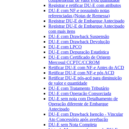
complementar de valor e/ou quantidade
Registrar e retificar DU-E com atributos
DU-E com NF-e possuindo notas
referenciadas (Notas de Remessa)
Registrar DU-E de Embarque Antecipado
Registrar DU-E de Embarque Antecipado
com mais itens
DU-E com Drawback Suspensão
DU-E com Drawback Devolução
DU-E com LPCO
DU-E com Depuração Estatística
DU-E com Certificado de Origem
Mercosul CCPTC/CCROM
Retificar DU-E com NF-e Antes do ACD
Retificar DU-E com NF-e pós ACD
Retificar DU-E pós-acd para diminuição
de valor e quantidade
DU-E com Tratamento Tributário
DU-E com Operação Consorciada
DU-E sem nota com Detalhamento de
Operação diferente de Embarque
Antecipado
DU-E com Drawback Isenção - Vincular
Ato Concessório após averbação
DU-E sem Nota Completa