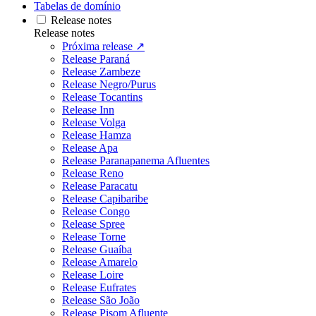
Tabelas de domínio
Release notes
Release notes
Próxima release ↗
Release Paraná
Release Zambeze
Release Negro/Purus
Release Tocantins
Release Inn
Release Volga
Release Hamza
Release Apa
Release Paranapanema Afluentes
Release Reno
Release Paracatu
Release Capibaribe
Release Congo
Release Spree
Release Torne
Release Guaíba
Release Amarelo
Release Loire
Release Eufrates
Release São João
Release Pisom Afluente