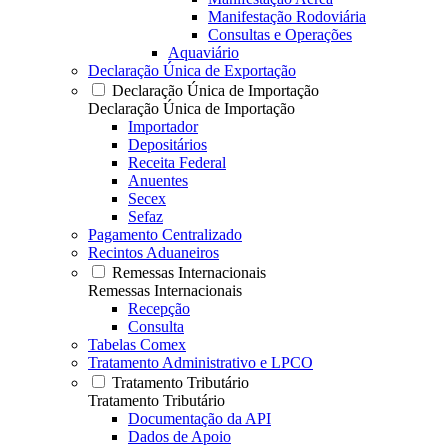
Manifestação Rodoviária
Consultas e Operações
Aquaviário
Declaração Única de Exportação
Declaração Única de Importação
Declaração Única de Importação
Importador
Depositários
Receita Federal
Anuentes
Secex
Sefaz
Pagamento Centralizado
Recintos Aduaneiros
Remessas Internacionais
Remessas Internacionais
Recepção
Consulta
Tabelas Comex
Tratamento Administrativo e LPCO
Tratamento Tributário
Tratamento Tributário
Documentação da API
Dados de Apoio