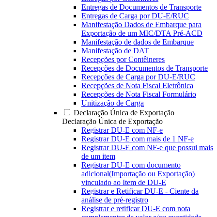
Entregas de Documentos de Transporte
Entregas de Carga por DU-E/RUC
Manifestação Dados de Embarque para
Exportação de um MIC/DTA Pré-ACD
Manifestação de dados de Embarque
Manifestação de DAT
Recepções por Contêineres
Recepções de Documentos de Transporte
Recepções de Carga por DU-E/RUC
Recepções de Nota Fiscal Eletrônica
Recepções de Nota Fiscal Formulário
Unitização de Carga
Declaração Única de Exportação
Declaração Única de Exportação
Registrar DU-E com NF-e
Registrar DU-E com mais de 1 NF-e
Registrar DU-E com NF-e que possui mais
de um item
Registrar DU-E com documento
adicional(Importação ou Exportação)
vinculado ao Item de DU-E
Registrar e Retificar DU-E - Ciente da
análise de pré-registro
Registrar e retificar DU-E com nota