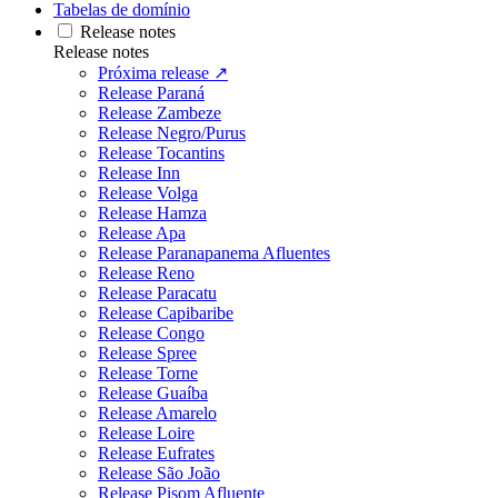
Tabelas de domínio
Release notes
Release notes
Próxima release ↗
Release Paraná
Release Zambeze
Release Negro/Purus
Release Tocantins
Release Inn
Release Volga
Release Hamza
Release Apa
Release Paranapanema Afluentes
Release Reno
Release Paracatu
Release Capibaribe
Release Congo
Release Spree
Release Torne
Release Guaíba
Release Amarelo
Release Loire
Release Eufrates
Release São João
Release Pisom Afluente