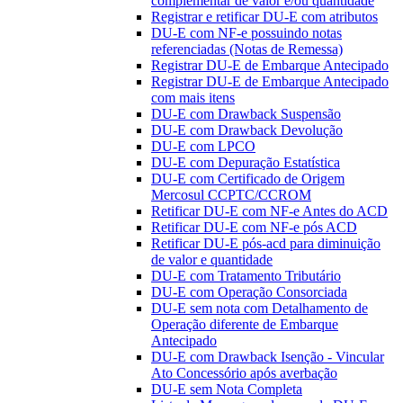
complementar de valor e/ou quantidade
Registrar e retificar DU-E com atributos
DU-E com NF-e possuindo notas
referenciadas (Notas de Remessa)
Registrar DU-E de Embarque Antecipado
Registrar DU-E de Embarque Antecipado
com mais itens
DU-E com Drawback Suspensão
DU-E com Drawback Devolução
DU-E com LPCO
DU-E com Depuração Estatística
DU-E com Certificado de Origem
Mercosul CCPTC/CCROM
Retificar DU-E com NF-e Antes do ACD
Retificar DU-E com NF-e pós ACD
Retificar DU-E pós-acd para diminuição
de valor e quantidade
DU-E com Tratamento Tributário
DU-E com Operação Consorciada
DU-E sem nota com Detalhamento de
Operação diferente de Embarque
Antecipado
DU-E com Drawback Isenção - Vincular
Ato Concessório após averbação
DU-E sem Nota Completa