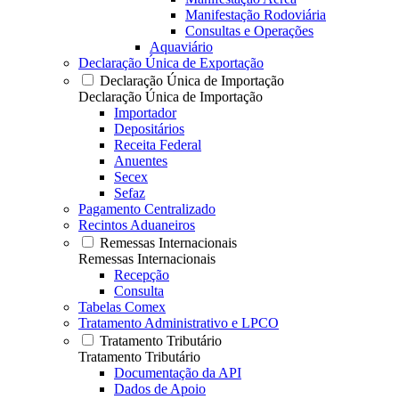
Manifestação Rodoviária
Consultas e Operações
Aquaviário
Declaração Única de Exportação
Declaração Única de Importação
Declaração Única de Importação
Importador
Depositários
Receita Federal
Anuentes
Secex
Sefaz
Pagamento Centralizado
Recintos Aduaneiros
Remessas Internacionais
Remessas Internacionais
Recepção
Consulta
Tabelas Comex
Tratamento Administrativo e LPCO
Tratamento Tributário
Tratamento Tributário
Documentação da API
Dados de Apoio