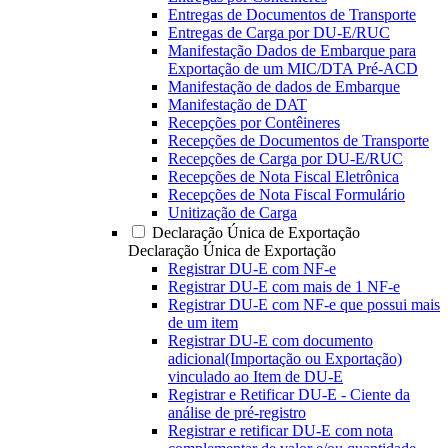
Entregas de Documentos de Transporte
Entregas de Carga por DU-E/RUC
Manifestação Dados de Embarque para
Exportação de um MIC/DTA Pré-ACD
Manifestação de dados de Embarque
Manifestação de DAT
Recepções por Contêineres
Recepções de Documentos de Transporte
Recepções de Carga por DU-E/RUC
Recepções de Nota Fiscal Eletrônica
Recepções de Nota Fiscal Formulário
Unitização de Carga
Declaração Única de Exportação
Declaração Única de Exportação
Registrar DU-E com NF-e
Registrar DU-E com mais de 1 NF-e
Registrar DU-E com NF-e que possui mais
de um item
Registrar DU-E com documento
adicional(Importação ou Exportação)
vinculado ao Item de DU-E
Registrar e Retificar DU-E - Ciente da
análise de pré-registro
Registrar e retificar DU-E com nota