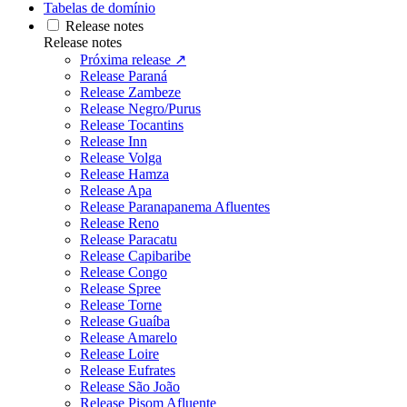
Tabelas de domínio
Release notes
Release notes
Próxima release ↗
Release Paraná
Release Zambeze
Release Negro/Purus
Release Tocantins
Release Inn
Release Volga
Release Hamza
Release Apa
Release Paranapanema Afluentes
Release Reno
Release Paracatu
Release Capibaribe
Release Congo
Release Spree
Release Torne
Release Guaíba
Release Amarelo
Release Loire
Release Eufrates
Release São João
Release Pisom Afluente