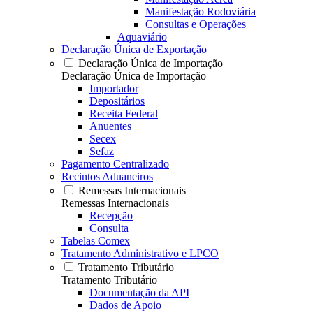
Manifestação Rodoviária
Consultas e Operações
Aquaviário
Declaração Única de Exportação
Declaração Única de Importação
Declaração Única de Importação
Importador
Depositários
Receita Federal
Anuentes
Secex
Sefaz
Pagamento Centralizado
Recintos Aduaneiros
Remessas Internacionais
Remessas Internacionais
Recepção
Consulta
Tabelas Comex
Tratamento Administrativo e LPCO
Tratamento Tributário
Tratamento Tributário
Documentação da API
Dados de Apoio