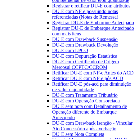
complementar de valor e/ou quantidade
Registrar e retificar DU-E com atributos
DU-E com NF-e possuindo notas
referenciadas (Notas de Remessa)
Registrar DU-E de Embarque Antecipado
Registrar DU-E de Embarque Antecipado
com mais itens
DU-E com Drawback Suspensão
DU-E com Drawback Devolução
DU-E com LPCO
DU-E com Depuração Estatística
DU-E com Certificado de Origem
Mercosul CCPTC/CCROM
Retificar DU-E com NF-e Antes do ACD
Retificar DU-E com NF-e pós ACD
Retificar DU-E pós-acd para diminuição
de valor e quantidade
DU-E com Tratamento Tributário
DU-E com Operação Consorciada
DU-E sem nota com Detalhamento de
Operação diferente de Embarque
Antecipado
DU-E com Drawback Isenção - Vincular
Ato Concessório após averbação
DU-E sem Nota Completa