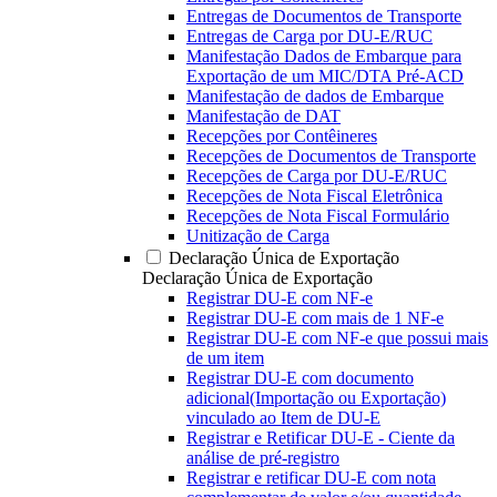
Entregas de Documentos de Transporte
Entregas de Carga por DU-E/RUC
Manifestação Dados de Embarque para
Exportação de um MIC/DTA Pré-ACD
Manifestação de dados de Embarque
Manifestação de DAT
Recepções por Contêineres
Recepções de Documentos de Transporte
Recepções de Carga por DU-E/RUC
Recepções de Nota Fiscal Eletrônica
Recepções de Nota Fiscal Formulário
Unitização de Carga
Declaração Única de Exportação
Declaração Única de Exportação
Registrar DU-E com NF-e
Registrar DU-E com mais de 1 NF-e
Registrar DU-E com NF-e que possui mais
de um item
Registrar DU-E com documento
adicional(Importação ou Exportação)
vinculado ao Item de DU-E
Registrar e Retificar DU-E - Ciente da
análise de pré-registro
Registrar e retificar DU-E com nota