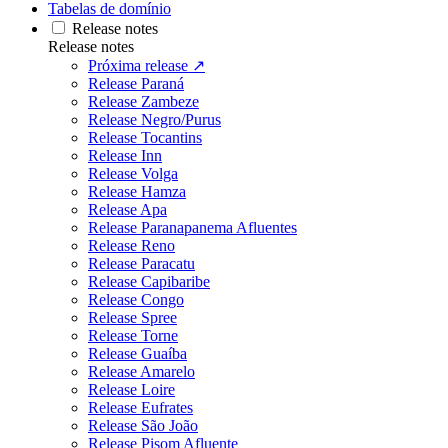
Tabelas de domínio
Release notes
Release notes
Próxima release ↗
Release Paraná
Release Zambeze
Release Negro/Purus
Release Tocantins
Release Inn
Release Volga
Release Hamza
Release Apa
Release Paranapanema Afluentes
Release Reno
Release Paracatu
Release Capibaribe
Release Congo
Release Spree
Release Torne
Release Guaíba
Release Amarelo
Release Loire
Release Eufrates
Release São João
Release Pisom Afluente