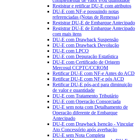
complementar de valor e/ou quantidade
Registrar e retificar DU-E com atributos
DU-E com NF-e possuindo notas
referenciadas (Notas de Remessa)
Registrar DU-E de Embarque Antecipado
Registrar DU-E de Embarque Antecipado
com mais itens
DU-E com Drawback Suspensão
DU-E com Drawback Devolução
DU-E com LPCO
DU-E com Depuração Estatística
DU-E com Certificado de Origem
Mercosul CCPTC/CCROM
Retificar DU-E com NF-e Antes do ACD
Retificar DU-E com NF-e pós ACD
Retificar DU-E pós-acd para diminuição
de valor e quantidade
DU-E com Tratamento Tributário
DU-E com Operação Consorciada
DU-E sem nota com Detalhamento de
Operação diferente de Embarque
Antecipado
DU-E com Drawback Isenção - Vincular
Ato Concessório após averbação
DU-E sem Nota Completa