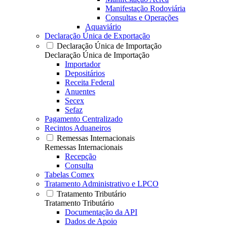
Manifestação Rodoviária
Consultas e Operações
Aquaviário
Declaração Única de Exportação
Declaração Única de Importação
Declaração Única de Importação
Importador
Depositários
Receita Federal
Anuentes
Secex
Sefaz
Pagamento Centralizado
Recintos Aduaneiros
Remessas Internacionais
Remessas Internacionais
Recepção
Consulta
Tabelas Comex
Tratamento Administrativo e LPCO
Tratamento Tributário
Tratamento Tributário
Documentação da API
Dados de Apoio