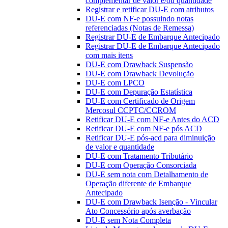
complementar de valor e/ou quantidade
Registrar e retificar DU-E com atributos
DU-E com NF-e possuindo notas
referenciadas (Notas de Remessa)
Registrar DU-E de Embarque Antecipado
Registrar DU-E de Embarque Antecipado
com mais itens
DU-E com Drawback Suspensão
DU-E com Drawback Devolução
DU-E com LPCO
DU-E com Depuração Estatística
DU-E com Certificado de Origem
Mercosul CCPTC/CCROM
Retificar DU-E com NF-e Antes do ACD
Retificar DU-E com NF-e pós ACD
Retificar DU-E pós-acd para diminuição
de valor e quantidade
DU-E com Tratamento Tributário
DU-E com Operação Consorciada
DU-E sem nota com Detalhamento de
Operação diferente de Embarque
Antecipado
DU-E com Drawback Isenção - Vincular
Ato Concessório após averbação
DU-E sem Nota Completa