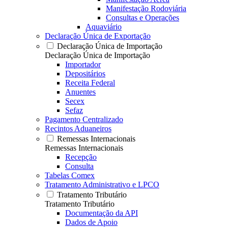
Manifestação Rodoviária
Consultas e Operações
Aquaviário
Declaração Única de Exportação
Declaração Única de Importação
Declaração Única de Importação
Importador
Depositários
Receita Federal
Anuentes
Secex
Sefaz
Pagamento Centralizado
Recintos Aduaneiros
Remessas Internacionais
Remessas Internacionais
Recepção
Consulta
Tabelas Comex
Tratamento Administrativo e LPCO
Tratamento Tributário
Tratamento Tributário
Documentação da API
Dados de Apoio