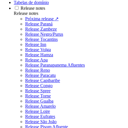
Tabelas de domínio
Release notes
Release notes
Próxima release ↗
Release Paraná
Release Zambeze
Release Negro/Purus
Release Tocantins
Release Inn
Release Volga
Release Hamza
Release Apa
Release Paranapanema Afluentes
Release Reno
Release Paracatu
Release Capibaribe
Release Congo
Release Spree
Release Torne
Release Guaíba
Release Amarelo
Release Loire
Release Eufrates
Release São João
Release Pisom Afluente