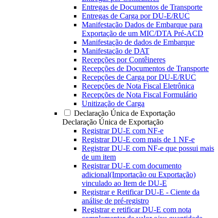
Entregas de Documentos de Transporte
Entregas de Carga por DU-E/RUC
Manifestação Dados de Embarque para
Exportação de um MIC/DTA Pré-ACD
Manifestação de dados de Embarque
Manifestação de DAT
Recepções por Contêineres
Recepções de Documentos de Transporte
Recepções de Carga por DU-E/RUC
Recepções de Nota Fiscal Eletrônica
Recepções de Nota Fiscal Formulário
Unitização de Carga
Declaração Única de Exportação
Declaração Única de Exportação
Registrar DU-E com NF-e
Registrar DU-E com mais de 1 NF-e
Registrar DU-E com NF-e que possui mais
de um item
Registrar DU-E com documento
adicional(Importação ou Exportação)
vinculado ao Item de DU-E
Registrar e Retificar DU-E - Ciente da
análise de pré-registro
Registrar e retificar DU-E com nota